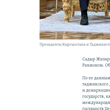
Президенты Кыргызстана и Таджикист
Садыр Жапаро
Рахмоном. Об
По ее данным
таджикского 
и демаркации
государств, 
международно
государств Ц