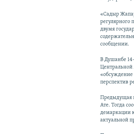
«Садыр Жапа
регулярного 
двумя госуда
содержательн
сообщении.
В Душанбе 14-
Центральной 
«обсуждение 
перспектив р
Предыдущая 
Ате. Тогда с
демаркации к
актуальной п