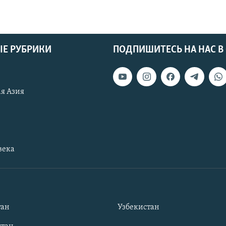
Е РУБРИКИ
ПОДПИШИТЕСЬ НА НАС В
я Азия
века
тан
Узбекистан