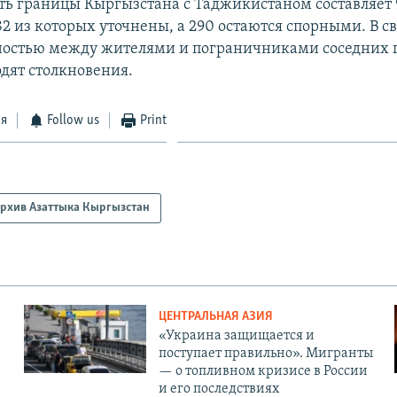
ь границы Кыргызстана с Таджикистаном составляет 
2 из которых уточнены, а 290 остаются спорными. В св
остью между жителями и пограничниками соседних г
одят столкновения.
ся
Follow us
Print
рхив Азаттыка Кыргызстан
ЦЕНТРАЛЬНАЯ АЗИЯ
«Украина защищается и
поступает правильно». Мигранты
— о топливном кризисе в России
и его последствиях