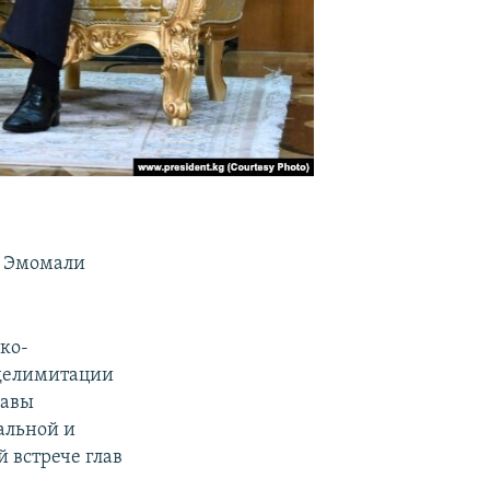
а Эмомали
ко-
 делимитации
лавы
альной и
 встрече глав