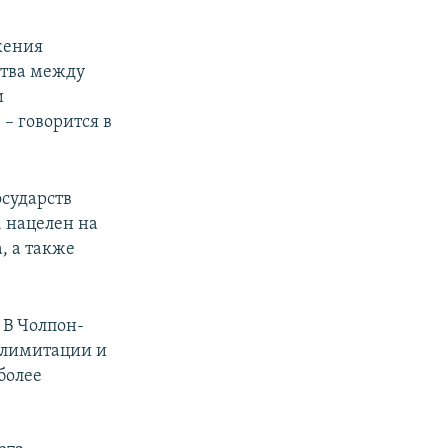
жения
ства между
и
– говорится в
осударств
 нацелен на
, а также
 В Чолпон-
делимитации и
более