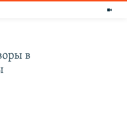
воры в
ы