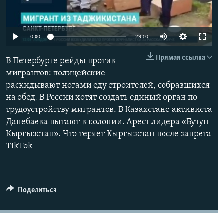
Auto
0:00
29:50
240p
Прямая ссылка
В Петербурге рейды против
360p
мигрантов: полицейские
раскидывают ногами еду строителей, собравшихся
480p
Auto
240p
360p
480p
на обед. В России хотят создать единый орган по
720p
трудоустройству мигрантов. В Казахстане активиста
720p
1080p
1080p
Данебаева пытают в колонии. Арест лидера «Бутун
Кыргызстан». Что теряет Кыргызстан после запрета
TikTok
Поделиться