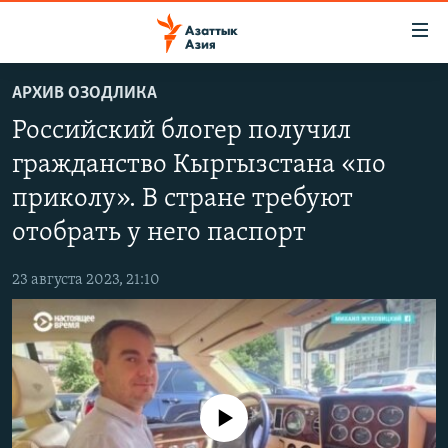
Доступность
ссылок
Вернуться
АРХИВ ОЗОДЛИКА
к
ЦЕНТРАЛЬНАЯ АЗИЯ
Российский блогер получил
основному
НОВОСТИ
КАЗАХСТАН
содержанию
гражданство Кыргызстана «по
ВОЙНА В УКРАИНЕ
Вернутся
КЫРГЫЗСТАН
приколу». В стране требуют
к
НА ДРУГИХ ЯЗЫКАХ
УЗБЕКИСТАН
главной
отобрать у него паспорт
ТАДЖИКИСТАН
ҚАЗАҚША
навигации
ПОДПИШИТЕСЬ НА НАС В СОЦСЕТЯХ
Вернутся
23 августа 2023, 21:10
КЫРГЫЗЧА
к
ЎЗБЕКЧА
поиску
ТОҶИКӢ
Все сайты РСЕ/РС
TÜRKMENÇE
No media source currently available