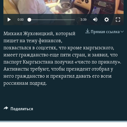
Auto
0:00
3:39
240p
Прямая ссылка
Михаил Жуховицкий, который
360p
пишет на тему финансов,
похвастался в соцсетях, что кроме кыргызского,
480p
Auto
240p
360p
480p
имеет гражданство еще пяти стран, и заявил, что
720p
паспорт Кыргызстана получил «чисто по приколу».
720p
1080p
1080p
Активисты требуют, чтобы президент отобрал у
него гражданство и прекратил давать его всем
россиянам подряд.
Поделиться