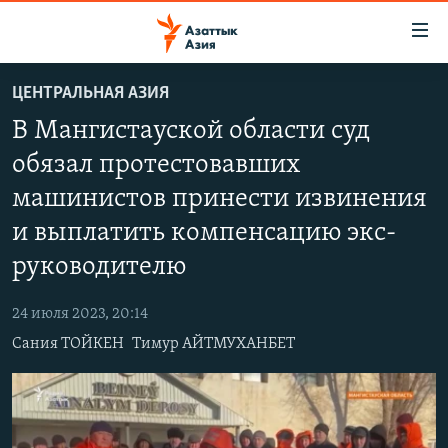
Доступность
ссылок
Вернуться
ЦЕНТРАЛЬНАЯ АЗИЯ
к
ЦЕНТРАЛЬНАЯ АЗИЯ
В Мангистауской области суд
основному
НОВОСТИ
КАЗАХСТАН
содержанию
обязал протестовавших
ВОЙНА В УКРАИНЕ
Вернутся
КЫРГЫЗСТАН
машинистов принести извинения
к
НА ДРУГИХ ЯЗЫКАХ
УЗБЕКИСТАН
главной
и выплатить компенсацию экс-
ТАДЖИКИСТАН
ҚАЗАҚША
навигации
руководителю
ПОДПИШИТЕСЬ НА НАС В СОЦСЕТЯХ
Вернутся
КЫРГЫЗЧА
к
24 июля 2023, 20:14
ЎЗБЕКЧА
поиску
Сания ТОЙКЕН
Тимур АЙТМУХАНБЕТ
ТОҶИКӢ
Все сайты РСЕ/РС
TÜRKMENÇE