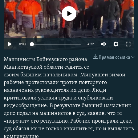
No media source currently available
Auto
0:00
4:32
240p
Прямая ссылка
Машинисты Бейнеуского района
360p
Мангистауской области судятся со
своим бывшим начальником. Минувшей зимой
480p
Auto
240p
360p
480p
рабочие протестовали против повторного
720p
назначения руководителя их депо. Люди
720p
1080p
1080p
критиковали условия труда и опубликовали
видеообращение. В результате бывший начальник
депо подал на машинистов в суд, заявив, что те
«порочат» его репутацию. Рабочие проиграли дело,
суд обязал их не только извиниться, но и выплатить
компенсацию