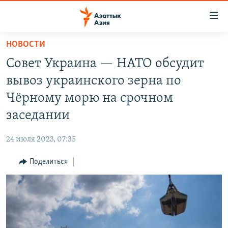
Доступность
ссылок
Вернуться
НОВОСТИ
к
ЦЕНТРАЛЬНАЯ АЗИЯ
Совет Украина — НАТО обсудит
основному
НОВОСТИ
КАЗАХСТАН
содержанию
вывоз украинского зерна по
ВОЙНА В УКРАИНЕ
Вернутся
КЫРГЫЗСТАН
Чёрному морю на срочном
к
НА ДРУГИХ ЯЗЫКАХ
УЗБЕКИСТАН
заседании
главной
ТАДЖИКИСТАН
ҚАЗАҚША
навигации
ПОДПИШИТЕСЬ НА НАС В СОЦСЕТЯХ
24 июля 2023, 07:35
Вернутся
КЫРГЫЗЧА
к
Поделиться
ЎЗБЕКЧА
поиску
ТОҶИКӢ
Все сайты РСЕ/РС
TÜRKMENÇE