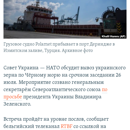
Грузовое судно Polarnet прибывает в порт Дериндже в
Измитском заливе, Турция. Архивное фото
Совет Украина — НАТО обсудит вывоз украинского
зерна по Чёрному морю на срочном заседании 26
июля. Мероприятие созвано генеральным
секретарём Североатлантического союза
по
просьбе
президента Украины Владимира
Зеленского.
Встреча пройдёт на уровне послов, сообщает
бельгийский телеканал
RTBF
со ссылкой на