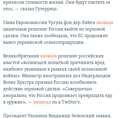
кризисом стоимости жизни. Они будут платить за
это», — сказал Гутерриш.
Глава Еврокомиссии Урсула фон дер Ляйен
назвала
циничным решение России выйти из зерновой
сделки. Она также пообещала, что ЕС продолжит
вывоз украинской сельхозпродукции.
Великобритания
назвала
решение российских
властей «вопиющей попыткой причинить вред
наиболее уязвимым в рамках своей незаконной
войны». Министр иностранных дел Нидерландов
Вопке Хукстра призвал Россию возобновить
действие зерновой сделки. «Совершенно
аморально, что Россия продолжает превращать еду
в оружие», —
написал
он в Twitter'е.
Президент Украины Владимир Зеленский заявил,