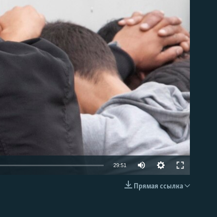
able
Auto
29:51
240p
Прямая ссылка
EMBED
360p
480p