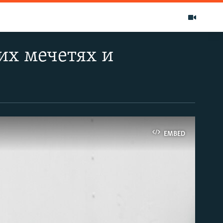
их мечетях и
EMBED