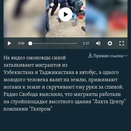
No media source currently available
Auto
0:00
2:37
240p
Прямая ссылка
На видео омоновцы силой
360p
заталкивают мигрантов из
Узбекистана и Таджикистана в автобус, а одного
480p
Auto
240p
360p
480p
молодого человека валят на землю, прижимают
720p
ногами к земле и скручивают ему руки за спиной.
720p
1080p
1080p
Радио Свобода выяснило, что мигранты работали
на стройплощадке высотного здания "Лахта Центр"
компании "Газпром"