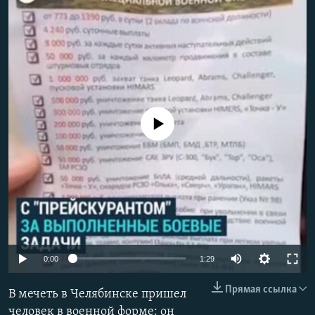
No media source currently available
Auto
0:00
1:29
240p
Прямая ссылка
В мечеть в Челябинске пришел
360p
человек в военной форме: он