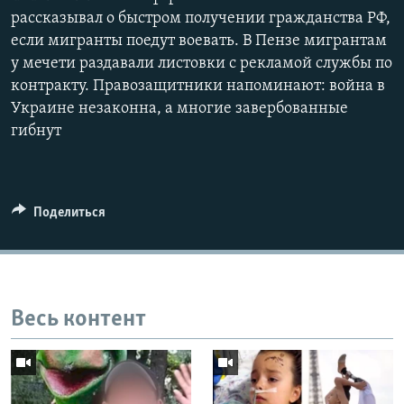
рассказывал о быстром получении гражданства РФ,
480p
если мигранты поедут воевать. В Пензе мигрантам
720p
у мечети раздавали листовки с рекламой службы по
1080p
контракту. Правозащитники напоминают: война в
Украине незаконна, а многие завербованные
Auto
240p
360p
480p
гибнут
720p
1080p
Поделиться
Весь контент