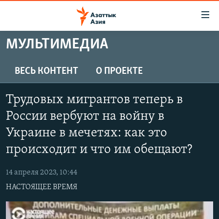
Доступность
ссылок
Вернуться
МУЛЬТИМЕДИА
к
ЦЕНТРАЛЬНАЯ АЗИЯ
основному
НОВОСТИ
КАЗАХСТАН
ВЕСЬ КОНТЕНТ
О ПРОЕКТЕ
содержанию
ВОЙНА В УКРАИНЕ
Вернутся
КЫРГЫЗСТАН
Трудовых мигрантов теперь в
к
НА ДРУГИХ ЯЗЫКАХ
УЗБЕКИСТАН
главной
России вербуют на войну в
ТАДЖИКИСТАН
ҚАЗАҚША
навигации
Украине в мечетях: как это
ПОДПИШИТЕСЬ НА НАС В СОЦСЕТЯХ
Вернутся
КЫРГЫЗЧА
происходит и что им обещают?
к
ЎЗБЕКЧА
поиску
14 апреля 2023, 10:44
ТОҶИКӢ
Все сайты РСЕ/РС
НАСТОЯЩЕЕ ВРЕМЯ
TÜRKMENÇE