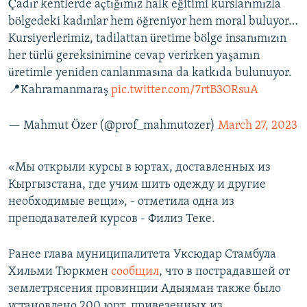
Çadır kentlerde açtığımız halk eğitimi kurslarımızla
bölgedeki kadınlar hem öğreniyor hem moral buluyor…
Kursiyerlerimiz, tadilattan üretime bölge insanımızın
her türlü gereksinimine cevap verirken yaşamın
üretimle yeniden canlanmasına da katkıda bulunuyor.
📍Kahramanmaraş
pic.twitter.com/7rtB3ORsuA
— Mahmut Özer (@prof_mahmutozer)
March 27, 2023
«Мы открыли курсы в юртах, доставленных из
Кыргызстана, где учим шить одежду и другие
необходимые вещи», - отметила одна из
преподавателей курсов - Филиз Теке.
Ранее глава муниципалитета Уксюдар Стамбула
Хильми Тюркмен
сообщил
, что в пострадавшей от
землетрясения провинции Адыяман также было
установлено 200 юрт, привезенных из