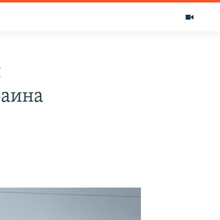
и
раина