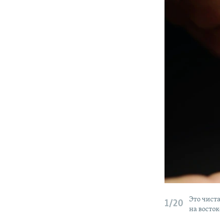
Это чист
1/20
на восто