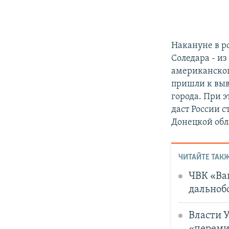
Накануне в р
Соледара - из
американско
пришли к выв
города. При э
даст России 
Донецкой обл
ЧИТАЙТЕ ТАКЖ
ЧВК «Ва
дальноб
Власти 
«переми