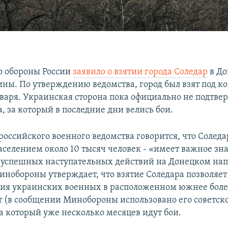
о обороны России
заявило о взятии города Соледар
в До
ины. По утверждению ведомства, город был взят под к
нваря. Украинская сторона пока официально не подтве
, за который в последние дни велись бои.
оссийского военного ведомства говорится, что Соледар
селением около 10 тысяч человек - «имеет важное зн
успешных наступательных действий на Донецком нап
инобороны утверждает, что взятие Соледара позволяет
ия украинских военных в расположенном южнее боле
т (в сообщении Минобороны использовано его советско
за который уже несколько месяцев идут бои.