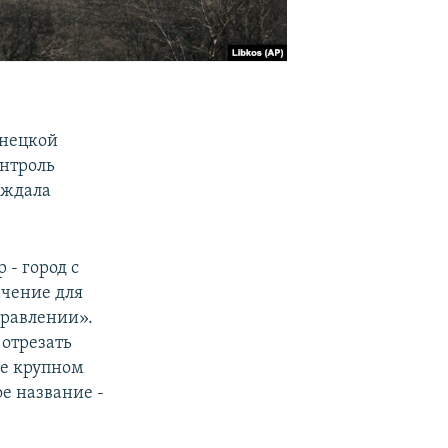
нецкой
онтроль
рждала
 - город с
ачение для
равлении».
 отрезать
е крупном
е название -