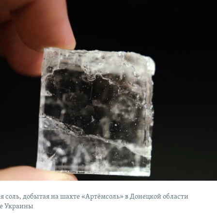
ая соль, добытая на шахте «Артёмсоль» в Донецкой области
ке Украины