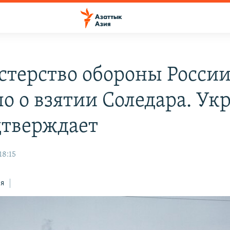
терство обороны Росси
ло о взятии Соледара. Ук
дтверждает
18:15
ся