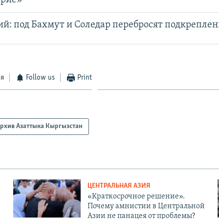
ий: под Бахмут и Соледар перебросят подкреплен
ся
Follow us
Print
рхив Азаттыка Кыргызстан
ЦЕНТРАЛЬНАЯ АЗИЯ
«Краткосрочное решение».
Почему амнистии в Центральной
Азии не панацея от проблемы?