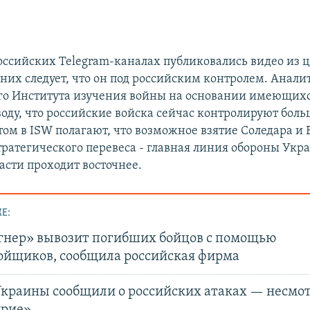
оссийских Telegram-каналах публиковались видео из 
 них следует, что он под российским контролем. Анал
го Института изучения войны на основании имеющих
оду, что российские войска сейчас контролируют боль
том в ISW полагают, что возможное взятие Соледара и 
стратегического перевеса - главная линия обороны Укр
асти проходит восточнее.
Е:
гнер» вывозит погибших бойцов с помощью
ойщиков, сообщила российская фирма
Украины сообщили о российских атаках — несмот
рие»