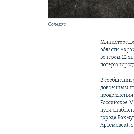
Соледар
Министерств
области Укра
вечером 12 я
потерю города
В сообщении р
довоенным на
продолжения 
Российское М
пути снабжен
городе Бахму
Артёмовск), 