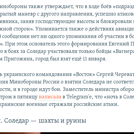
инобороны также утверждает, что в ходе боёв «подраз
рытый маневр с другого направления, успешно атаков
ивника, заняв господствующие высоты и блокировали 
жной сторон». Упоминается также о действиях авиаци
В сообщении нет ни одного упоминания об участии в б
». При этом основатель этого формирования Евгений
о в боях за Соледар участвовали только бойцы «Вагнер
 Пригожина, город был взят ещё 11 января.
ь украинского командования «Восток» Сергей Черев
ния Минобороны России о взятии Соледара не соответ
ости, и в городе идут бои. Заместитель министра обо
тром в пятницу
написала
в Telegram'е, что «ночь в Со
украинские военные отражали российские атаки.
и. Соледар — шахты и руины