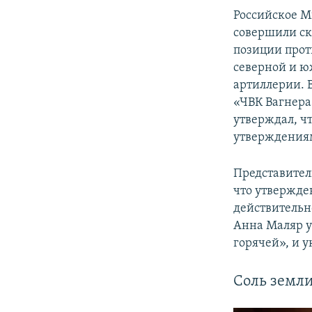
Российское М
совершили ск
позиции прот
северной и ю
артиллерии. 
«ЧВК Вагнера
утверждал, чт
утверждениям
Представител
что утвержде
действительн
Анна Маляр у
горячей», и 
Соль земл