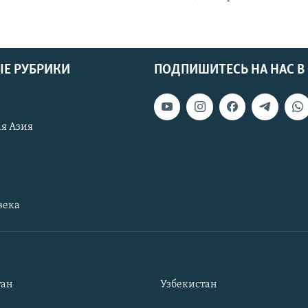
Е РУБРИКИ
ПОДПИШИТЕСЬ НА НАС В
я Азия
века
тан
Узбекистан