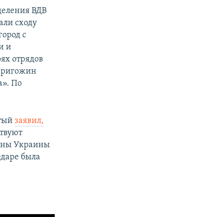
деления ВДВ
али сходу
город с
и и
оях отрядов
 Пригожин
а». По
атый
заявил,
ствуют
роны Украины
ледаре была