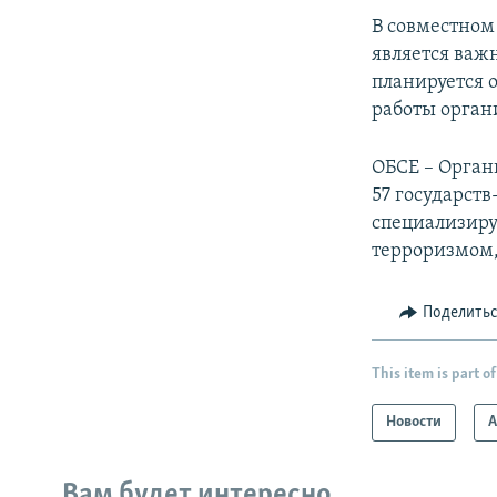
В совместном
является важ
планируется 
работы орган
ОБСЕ – Орган
57 государст
специализиру
терроризмом,
Поделить
This item is part of
Новости
А
Вам будет интересно