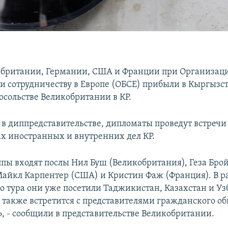
британии, Германии, США и Франции при Организац
 и сотрудничеству в Европе (ОБСЕ) прибыли в Кыргызст
осольстве Великобритании в КР.
 в диппредставительстве, дипломаты проведут встречи
х иностранных и внутренних дел КР.
уппы входят послы Нил Буш (Великобритания), Геза Бро
Майкл Карпентер (США) и Кристин Фаж (Франция). В р
 тура они уже посетили Таджикистан, Казахстан и Узбе
в также встретится с представителями гражданского о
, - сообщили в представительстве Великобритании.