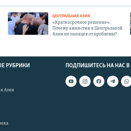
ЦЕНТРАЛЬНАЯ АЗИЯ
«Краткосрочное решение».
Почему амнистии в Центральной
Азии не панацея от проблемы?
Е РУБРИКИ
ПОДПИШИТЕСЬ НА НАС В
я Азия
века