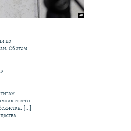
ии по
ан. Об этом
 в
йтигам
амках своего
кистан. [...]
бщества