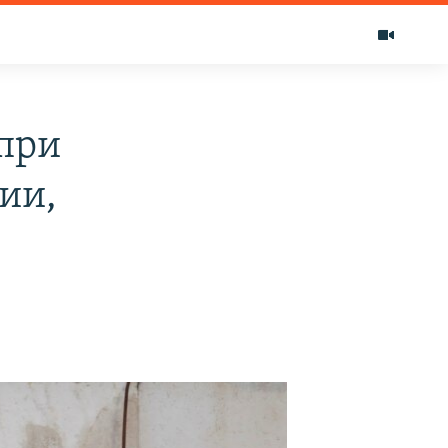
при
ии,