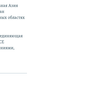
ьная Азия
тан
ных областях
бъединяющая
СЕ
ениями,