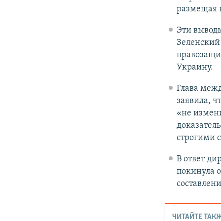
размещая в
Эти вывод
Зеленский
правозащит
Украину.
Глава меж
заявила, ч
«не измени
доказатель
строгими 
В ответ ди
покинула о
составлени
ЧИТАЙТЕ ТАКЖ