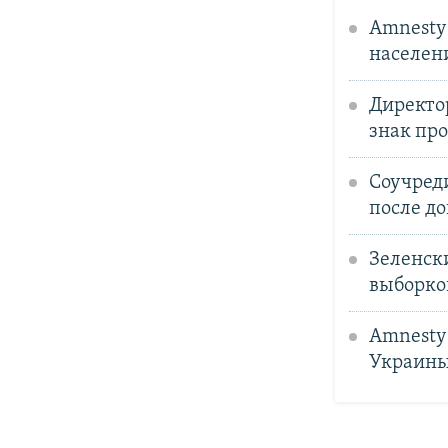
Amnesty 
населен
Директор
знак про
Соучреди
после до
Зеленски
выборко
Amnesty 
Украин