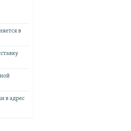
няется в
тставку
ьной
и в адрес