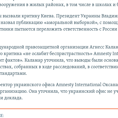
ооружения в жилых районах, в том числе в школах и 
ы вызвали критику Киева. Президент Украины Влади
 назвал публикацию «аморальной выборкой», с помощ
ники пытаются переложить ответственность с России
дународной правозащитной организации Агнесс Калама
то критика «не ослабит беспристрастность» Amnesty Int
т фактов». Каламар уточнила, что выводы были основ
ствах, собранных в ходе расследований, в соответствии
стандартами.
ректор украинского офиса Amnesty International Оксан
рганизацию. Она уточнила, что украинский офис не уч
и доклада.
Е: