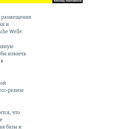
ях размещения
ах и
che Welle.
тивную
обы извлечь
 в
кой
есс-релизе
ится, что
е
ая базы и