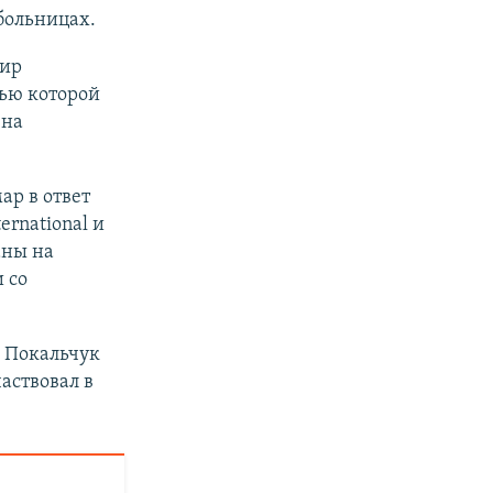
больницах.
мир
ью которой
 на
р в ответ
ernational и
аны на
 со
а Покальчук
аствовал в