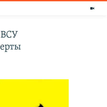
о ВСУ
перты