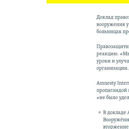
Доклад право
вооружения 
больницах пр
Правозащитни
реакцию. «Мы
уроки и улучш
организации.
Amnesty Inte
пропагандой 
«не было уде
В докладе 
Вооружённ
вторжение 