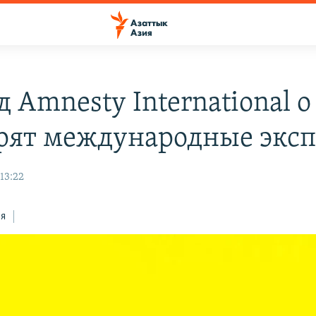
 Amnesty International 
рят международные экс
 13:22
ся