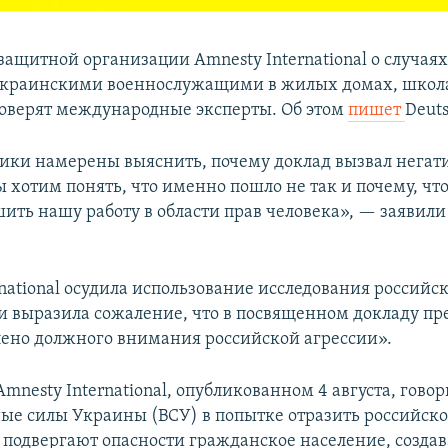
защитной организации Amnesty International о случа
украинскими военнослужащими в жилых домах, школ
оверят международные эксперты. Об этом
пишет
Deuts
ки намерены выяснить, почему доклад вызвал нега
 хотим понять, что именно пошло не так и почему, чт
ить нашу работу в области прав человека», — заявили
rnational осудила использование исследования российс
и выразила сожаление, что в посвященном докладу пр
лено должного внимания российской агрессии».
Amnesty International, опубликованном 4 августа, говор
ые силы Украины (ВСУ) в попытке отразить российско
подвергают опасности гражданское население, создав