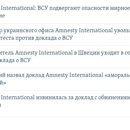
International: ВСУ подвергают опасности мирное
ие
 украинского офиса Amnesty International уволь
теста против доклада о ВСУ
тель Amnesty International в Швеции уходит в о
клада о ВСУ
й назвал доклад Amnesty International «аморал
й»
International извинилась за доклад с обвинениям
ы