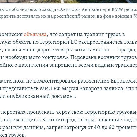
 автомобилей около завода «Автотор». Автоконцерн BMW реш
ратить поставлять их на российский рынок на фоне войны в 
 комиссия
объявила
, что запрет на транзит грузов в
кую область по территории ЕС распространяется тольк
и, по железной дороге товары возить можно -— правда
и необходимого контроля». Перевозка военных грузов
ойного назначения запрещена всеми видами транспор
ласти пока не комментировали разъяснения Еврокоми
представитель МИД РФ Мария Захарова заявила, что 
али опубликованный документ.
 перестала пропускать через свою территорию грузовы
т, перевозящие в Калининград товары, попавшие под 
о разным данным, запрет затронул от 40 до 60 процент
ся грузов.