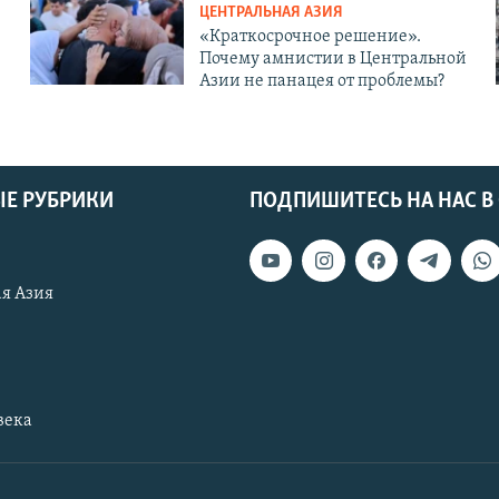
ЦЕНТРАЛЬНАЯ АЗИЯ
«Краткосрочное решение».
Почему амнистии в Центральной
Азии не панацея от проблемы?
Е РУБРИКИ
ПОДПИШИТЕСЬ НА НАС В
я Азия
века