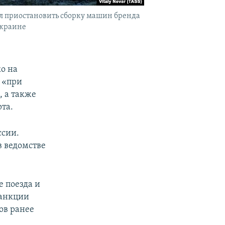
ил приостановить сборку машин бренда
Украине
о на
, «при
, а также
та.
ссии.
в ведомстве
е поезда и
санкции
ов ранее