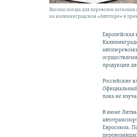
Вагоны поезда для перевозки легковых
на калининградском «Автоторе» и прек
Европейская
Калининградс
автоперевозк
осуществлени
продукции дв
Российские в
Официальный 
пока не изуч
В июне Литва
автотранспор
Евросоюза. П
перевозивших