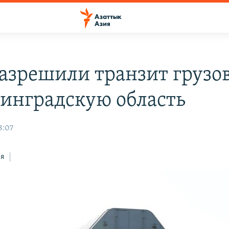
разрешили транзит грузов
инградскую область
8:07
ся