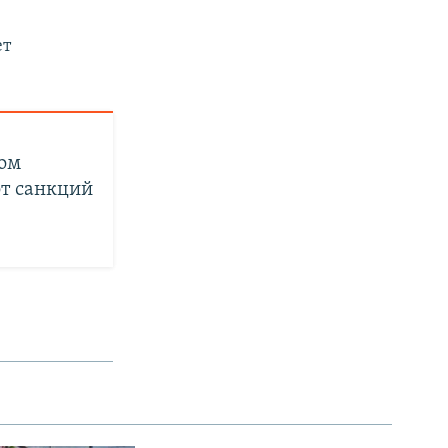
ет
ком
от санкций