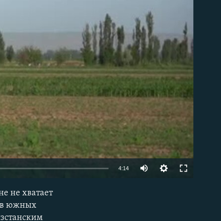
able
Auto
4:14
240p
не не хватает
EMBED
360p
а в южных
ызстанским
480p