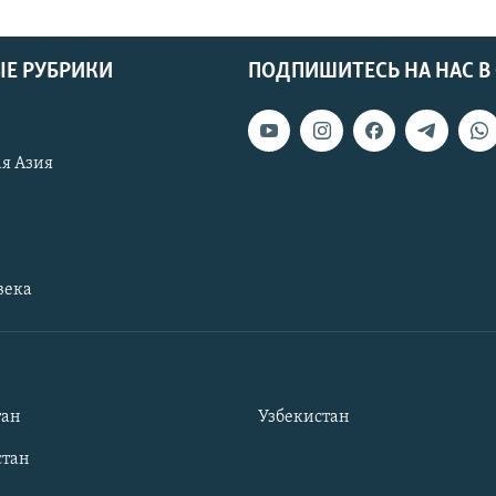
Е РУБРИКИ
ПОДПИШИТЕСЬ НА НАС В
я Азия
века
тан
Узбекистан
тан