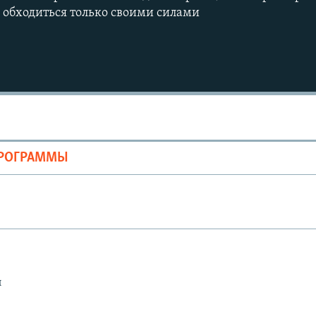
 обходиться только своими силами
Auto
240p
360p
ПРОГРАММЫ
720p
1080p
ы