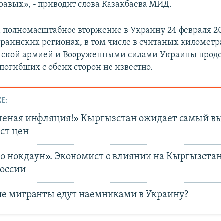
равых», - приводит слова Казакбаева МИД.
а полномасштабное вторжение в Украину 24 февраля 20
раинских регионах, в том числе в считаных километра
йской армией и Вооруженными силами Украины продо
погибших с обеих сторон не известно.
Е:
шеная инфляция!» Кыргызстан ожидает самый вы
ост цен
то нокдаун». Экономист о влиянии на Кыргызста
России
ие мигранты едут наемниками в Украину?