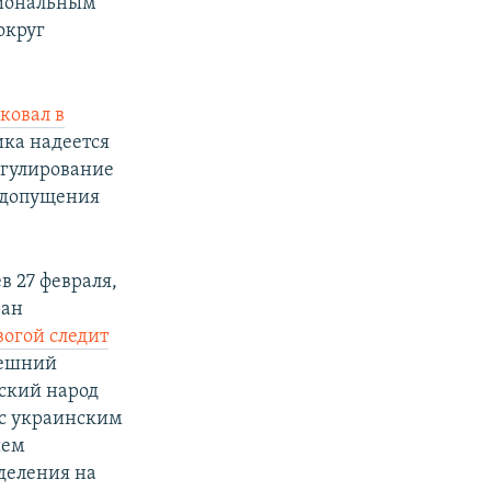
гиональным
округ
ковал в
ика надеется
егулирование
едопущения
 27 февраля,
ран
вогой следит
нешний
зский народ
 с украинским
ием
зделения на