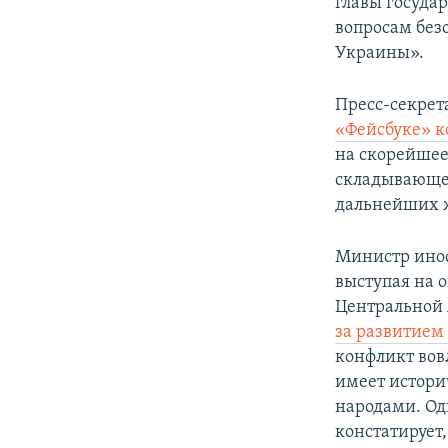
главы госуда
вопросам без
Украины».
Пресс-секрет
«Фейсбуке» 
на скорейшее
складывающей
дальнейших ж
Министр инос
выступая на 
Центральной
за развитием 
конфликт вов
имеет истори
народами. Од
констатирует,