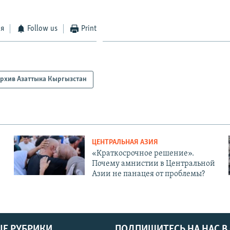
ся
Follow us
Print
рхив Азаттыка Кыргызстан
ЦЕНТРАЛЬНАЯ АЗИЯ
«Краткосрочное решение».
Почему амнистии в Центральной
Азии не панацея от проблемы?
Е РУБРИКИ
ПОДПИШИТЕСЬ НА НАС В