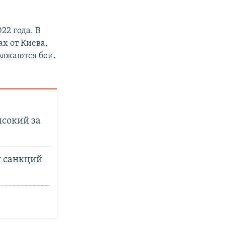
22 года. В
х от Киева,
лжаются бои.
сокий за
н санкций