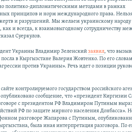
но политико-дипломатическими методами в рамках
ых принципов и норм международного права. Нельзя
жертв и разрушений. Мы желаем украинскому народу
ы, как и всегда, к взаимовыгодному сотрудничеству м
сказал Суеркулов.
идент Украины Владимир Зеленский
заявил
, что вызыв
 посла в Кыргызстане Валерия Жовтенко. По его словам
агрессии против Украины». Речь идет о позиции руков
.
а сайте контролируемого государством российского аге
 опубликовано сообщение, что «президент Киргизии 
зговоре с президентом РФ Владимиром Путиным выра
йствий РФ по защите мирного населения Донбасса». Но
ефонном разговоре Жапарова с Путиным, опубликованн
ыргызстана, была иная интерпретация разговора. По 