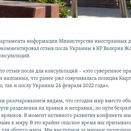
партамента информации Министерства иностранных д
окомментировал отзыв посла Украины в КР Валерия Жо
онсультаций.
то отзыв посла для консультаций – «это суверенное пр
 и напомнил, что ранее уже озвучивалась позиция Кыр
, так и послу Украины 24 февраля 2022 года».
м разочарованием видим, что сегодня мир вместо объ
пути разделения на правых и неправых, по пути безра
ярлыков. В момент активного развития конфликта мы 
ыва к миру. В это крайне опасное время мы призывае
 для общего мира. Мы выступаем за мирное разрешен