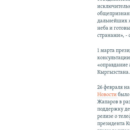
исключитель
общепризнанн
дальнейших 
неба и готов
странами», - 
1 марта през
консультации
«оправдание 
Кыргызстана
26 февраля н
Новости
было
Жапаров в ра
поддержку де
релизе о тел
президента К