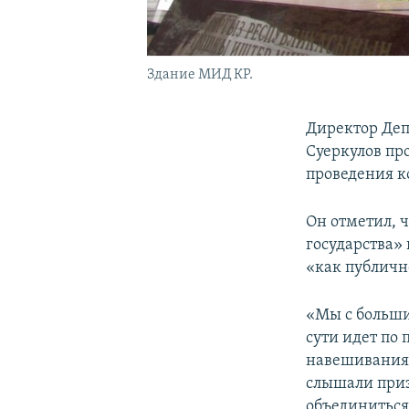
Здание МИД КР.
Директор Де
Суеркулов пр
проведения к
Он отметил, ч
государства»
«как публично
«Мы с больши
сути идет по 
навешивания 
слышали приз
объединиться