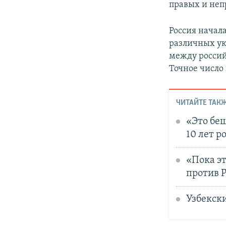
правых и неп
Россия начал
различных ук
между росси
Точное число 
ЧИТАЙТЕ ТАКЖ
«Это бе
10 лет р
«Пока э
против 
Узбекск