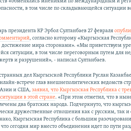
рств «обменялись мнениями по международным и ре
опасности, в том числе по складывающейся ситуации в
арь президента КР Эрбол Султанбаев 27 февраля
опубли
комментарий
, согласно которому «Кыргызская Республ
 достижение мира сторонами». «Мы приветствуем ур
ся ситуации, в том числе переговорным путем для н
ертв и разрушений», - написал Султанбаев.
транных дел Кыргызской Республики Руслан Казакбаев
онлайн-встрече глав внешнеполитических ведомств ст
 Азии и США,
заявил, что Кыргызская Республика с тре
ситуации в этой стране
. «При этом отметил, что в ны
лечены два братских народа. Подчеркнуто, что кыргы
чески дружественные отношения как с русским, так и
нако, Кыргызская Республика с большим разочарован
 что сегодня мир вместо объединения идет по пути ра