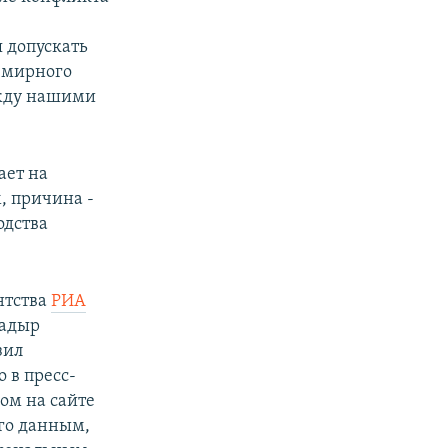
 допускать
 мирного
ежду нашими
ает на
, причина -
одства
нтства
РИА
Садыр
зил
 в пресс-
ом на сайте
его данным,