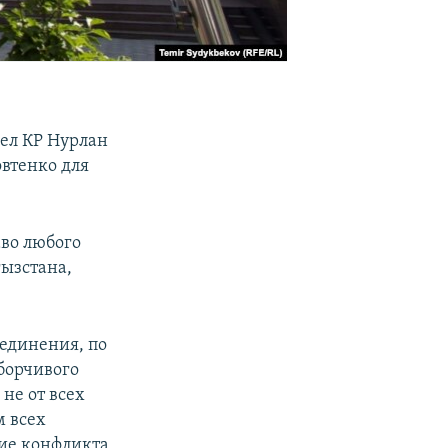
ел КР Нурлан
втенко для
аво любого
гызстана,
единения, по
зборчивого
не от всех
м всех
ие конфликта