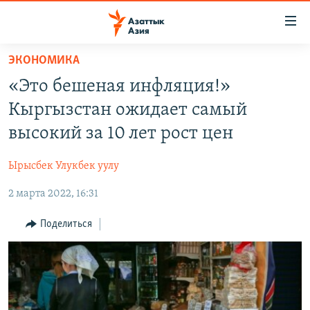
Доступность
ссылок
Вернуться
ЭКОНОМИКА
к
ЦЕНТРАЛЬНАЯ АЗИЯ
«Это бешеная инфляция!»
основному
НОВОСТИ
КАЗАХСТАН
содержанию
Кыргызстан ожидает самый
ВОЙНА В УКРАИНЕ
Вернутся
КЫРГЫЗСТАН
высокий за 10 лет рост цен
к
НА ДРУГИХ ЯЗЫКАХ
УЗБЕКИСТАН
главной
Ырысбек Улукбек уулу
ТАДЖИКИСТАН
ҚАЗАҚША
навигации
ПОДПИШИТЕСЬ НА НАС В СОЦСЕТЯХ
Вернутся
2 марта 2022, 16:31
КЫРГЫЗЧА
к
ЎЗБЕКЧА
Поделиться
поиску
ТОҶИКӢ
Все сайты РСЕ/РС
TÜRKMENÇE