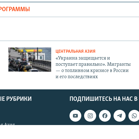
ПРОГРАММЫ
ЦЕНТРАЛЬНАЯ АЗИЯ
«Украина защищается и
поступает правильно». Мигранты
— о топливном кризисе в России
и его последствиях
Е РУБРИКИ
ПОДПИШИТЕСЬ НА НАС В
Auto
240p
360p
720p
1080p
я Азия