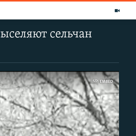
выселяют сельчан
EMBED