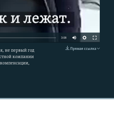
Auto
3:08
240p
Прямая ссылка
я, не первый год
EMBED
360p
астной компании
 компенсации,
480p
720p
1080p