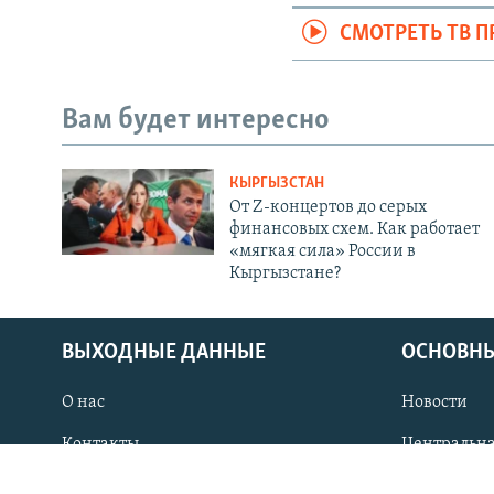
СМОТРЕТЬ ТВ 
Вам будет интересно
КЫРГЫЗСТАН
От Z-концертов до серых
финансовых схем. Как работает
«мягкая сила» России в
Кыргызстане?
ПОДПИШИТЕСЬ НА НАС В СОЦСЕТЯХ
ВЫХОДНЫЕ ДАННЫЕ
ОСНОВНЫ
Все сайты РСЕ/РС
О нас
Новости
Контакты
Центральна
Как обойти блокировку?
Политика