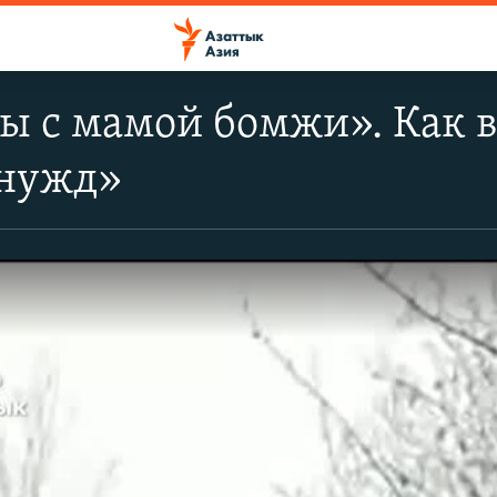
ы с мамой бомжи». Как 
снужд»