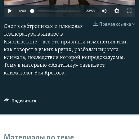
Auto
0:00
33:53
240p
Прямая ссылка
Снег в субтропиках и плюсовая
360p
температура в январе в
Кыргызстане – все это признаки изменения или,
480p
Auto
240p
360p
480p
как говорят в узких кругах, разбалансировки
720p
климата, последствия которой непредсказуемы.
720p
1080p
1080p
Тему в интервью «Азаттыку» развивает
климатолог Зоя Кретова.
Поделиться
Материалы по теме