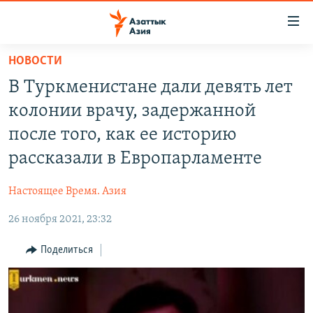
Доступность
ссылок
Вернуться
НОВОСТИ
к
ЦЕНТРАЛЬНАЯ АЗИЯ
В Туркменистане дали девять лет
основному
НОВОСТИ
КАЗАХСТАН
содержанию
колонии врачу, задержанной
ВОЙНА В УКРАИНЕ
Вернутся
КЫРГЫЗСТАН
после того, как ее историю
к
НА ДРУГИХ ЯЗЫКАХ
УЗБЕКИСТАН
рассказали в Европарламенте
главной
ТАДЖИКИСТАН
ҚАЗАҚША
навигации
ПОДПИШИТЕСЬ НА НАС В СОЦСЕТЯХ
Настоящее Время. Азия
Вернутся
КЫРГЫЗЧА
к
26 ноября 2021, 23:32
ЎЗБЕКЧА
поиску
Поделиться
ТОҶИКӢ
Все сайты РСЕ/РС
TÜRKMENÇE