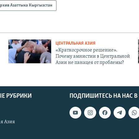
рхив Азаттыка Кыргызстан
ЦЕНТРАЛЬНАЯ АЗИЯ
«Краткосрочное решение».
Почему амнистии в Центральной
Азии не панацея от проблемы?
Е РУБРИКИ
ПОДПИШИТЕСЬ НА НАС В
я Азия