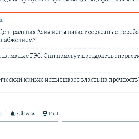
Е:
Центральная Азия испытывает серьезные перебо
снабжением?
 на малые ГЭС. Они помогут преодолеть энергет
ический кризис испытывает власть на прочность
ся
Follow us
Print