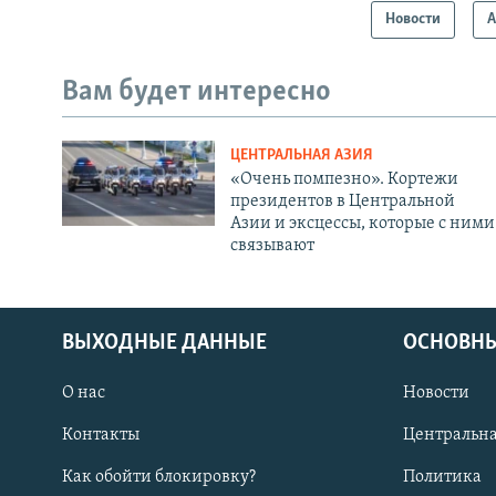
Новости
А
Вам будет интересно
ЦЕНТРАЛЬНАЯ АЗИЯ
«Очень помпезно». Кортежи
президентов в Центральной
Азии и эксцессы, которые с ними
связывают
ВЫХОДНЫЕ ДАННЫЕ
ОСНОВНЫ
О нас
Новости
Контакты
Центральна
Как обойти блокировку?
Политика