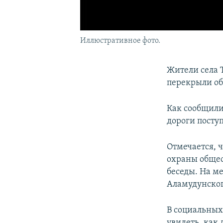
Иллюстративное фото.
Жители села 
перекрыли об
Как сообщили
дороги посту
Отмечается, 
охраны общес
беседы. На м
Аламудунског
В социальных
увидеть, как