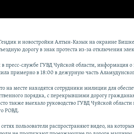
Теңдик и новостройки Алтын-Казык на окраине Бишк
ъездную дорогу в знак протеста из-за отключения эле
 в пресс-службе ГУВД Чуйской области, информация о
пила примерно в 18:00 в дежурную часть Аламудунско
что на месте находятся сотрудники милиции для обесп
твенного порядка, с перекрывшими дорогу граждана
есто также выехало руководство ГУВД Чуйской области 
о РОВД.
 сетях пользователи распространяют видео, на котор
 люди не пропускают проезжающие по дороге машины.