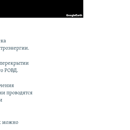
ека
ктроэнергии.
 перекрытии
го РОВД.
ечения
ми проводятся
и
ых можно