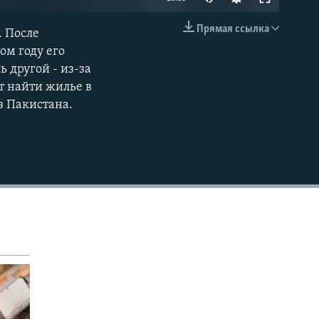
Прямая ссылка
. После
EMBED
ом году его
ь другой - из-за
т найти жилье в
з Пакистана.