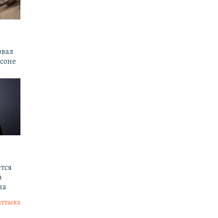
овал
рсоне
тся
а
на
аттыка