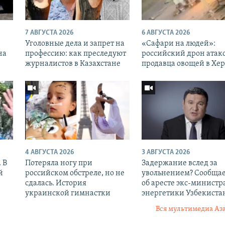
7 АВГУСТА 2026
6 АВГУСТА 2026
Уголовные дела и запрет на
«Cафари на людей»:
на
профессию: как преследуют
российский дрон атак
журналистов в Казахстане
продавца овощей в Хе
4 АВГУСТА 2026
3 АВГУСТА 2026
 В
Потеряла ногу при
Задержание вслед за
й
российском обстреле, но не
увольнением? Сообщае
сдалась. История
об аресте экс-министр
украинской гимнастки
энергетики Узбекиста
Вся мультимедиа Аз