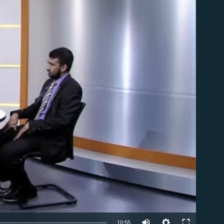
able
10:55