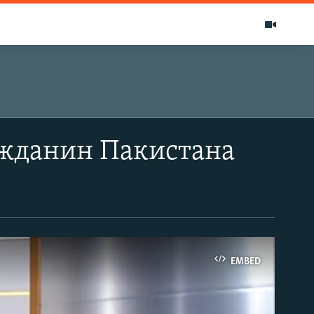
жданин Пакистана
EMBED