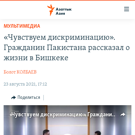
Доступность
ссылок
Вернуться
МУЛЬТИМЕДИА
к
ЦЕНТРАЛЬНАЯ АЗИЯ
«Чувствуем дискриминацию».
основному
НОВОСТИ
КАЗАХСТАН
содержанию
Гражданин Пакистана рассказал о
ВОЙНА В УКРАИНЕ
Вернутся
КЫРГЫЗСТАН
жизни в Бишкеке
к
НА ДРУГИХ ЯЗЫКАХ
УЗБЕКИСТАН
главной
Болот КОЛБАЕВ
ТАДЖИКИСТАН
ҚАЗАҚША
навигации
ПОДПИШИТЕСЬ НА НАС В СОЦСЕТЯХ
Вернутся
23 августа 2021, 17:12
КЫРГЫЗЧА
к
ЎЗБЕКЧА
Поделиться
поиску
ТОҶИКӢ
Все сайты РСЕ/РС
«Чувствуем дискриминацию». Гражданин Пакистана рассказал о жизни в Бишкеке
TÜRKMENÇE