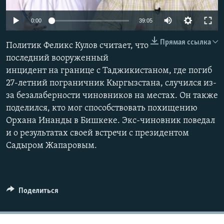
Auto
0:00
39:05
240p
Прямая ссылка
Политик Феликс Кулов считает, что
360p
последний вооруженный
инцидент на границе с Таджикистаном, где погиб
480p
Auto
240p
360p
480p
27-летний пограничник Кыргызстана, случился из-
720p
за безалаберности чиновников на местах. Он также
720p
1080p
1080p
поделился, кто мог способствовать похищению
Орхана Инанды в Бишкеке. Экс-чиновник поведал
и о результатах своей встречи с президентом
Садыром Жапаровым.
Поделиться