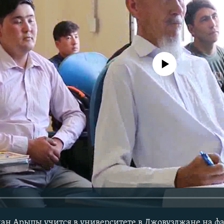
No media source currently avail
н Арыпы учится в университете в Джовузджане на фа