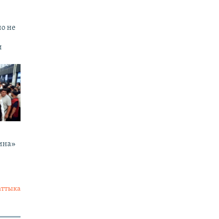
но не
и
ина»
аттыка