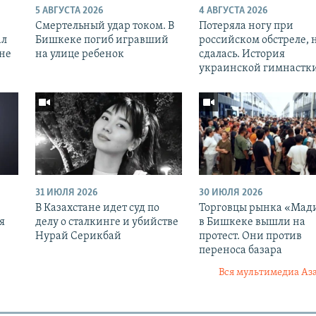
5 АВГУСТА 2026
4 АВГУСТА 2026
Смертельный удар током. В
Потеряла ногу при
ал
Бишкеке погиб игравший
российском обстреле, 
оне
на улице ребенок
сдалась. История
украинской гимнастк
31 ИЮЛЯ 2026
30 ИЮЛЯ 2026
В Казахстане идет суд по
Торговцы рынка «Мад
я
делу о сталкинге и убийстве
в Бишкеке вышли на
Нурай Серикбай
протест. Они против
переноса базара
Вся мультимедиа Аз