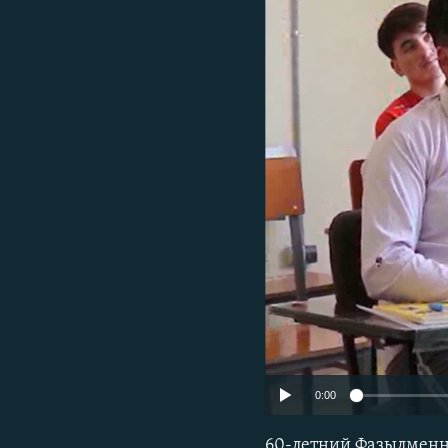
0:00
60-летний Фазылменна