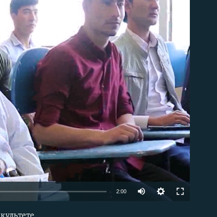
able
Auto
2:00
240p
культете