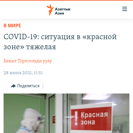
Доступность
ссылок
Вернуться
В МИРЕ
к
ЦЕНТРАЛЬНАЯ АЗИЯ
COVID-19: ситуация в «красной
основному
НОВОСТИ
КАЗАХСТАН
содержанию
зоне» тяжелая
ВОЙНА В УКРАИНЕ
Вернутся
КЫРГЫЗСТАН
к
Бакыт Торегельди уулу
НА ДРУГИХ ЯЗЫКАХ
УЗБЕКИСТАН
главной
28 июня 2021, 11:51
ТАДЖИКИСТАН
ҚАЗАҚША
навигации
ПОДПИШИТЕСЬ НА НАС В СОЦСЕТЯХ
Вернутся
КЫРГЫЗЧА
Поделиться
к
ЎЗБЕКЧА
поиску
ТОҶИКӢ
Все сайты РСЕ/РС
TÜRKMENÇE