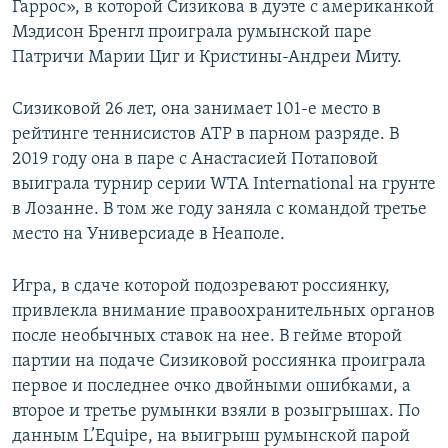
Гаррос», в которой Сизикова в дуэте с американкой
Мэдисон Бренгл проиграла румынской паре
Патричи Марии Циг и Кристины-Андреи Миту.
Сизиковой 26 лет, она занимает 101-е место в
рейтинге теннисистов ATP в парном разряде. В
2019 году она в паре с Анастасией Потаповой
выиграла турнир серии WTA International на грунте
в Лозанне. В том же году заняла с командой третье
место на Универсиаде в Неаполе.
Игра, в сдаче которой подозревают россиянку,
привлекла внимание правоохранительных органов
после необычных ставок на нее. В гейме второй
партии на подаче Сизиковой россиянка проиграла
первое и последнее очко двойными ошибками, а
второе и третье румынки взяли в розыгрышах. По
данным L’Equipe, на выигрыш румынской парой