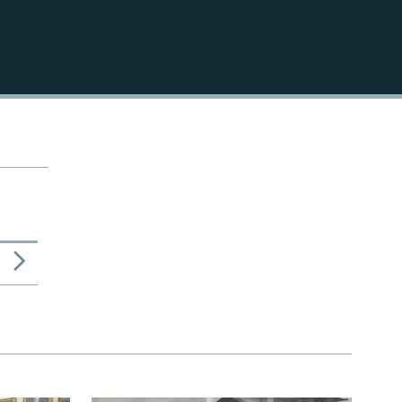
810p
480p