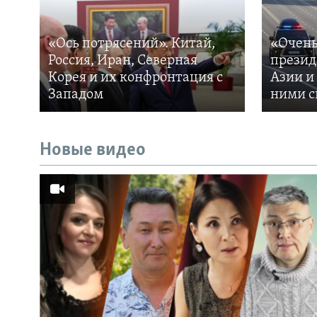
«Ось потрясений». Китай,
«Очень
Россия, Иран, Северная
презид
Корея и их конфронтация с
Азии и
Западом
ними с
Новые видео