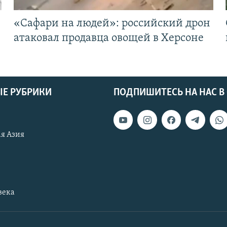
«Cафари на людей»: российский дрон
атаковал продавца овощей в Херсоне
Е РУБРИКИ
ПОДПИШИТЕСЬ НА НАС В
я Азия
века