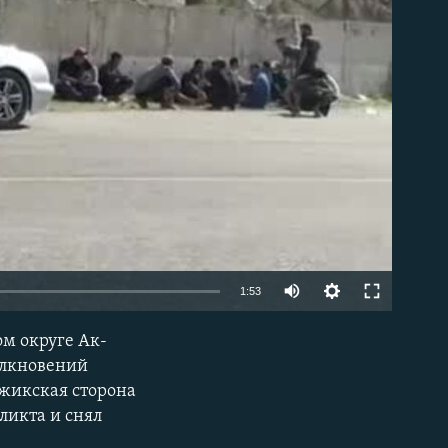
able
Auto
1:53
240p
ом округе Ак-
EMBED
360p
олкновений
джикская сторона
480p
ликта и снял
720p