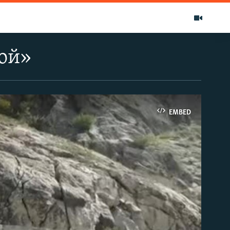
ной»
EMBED