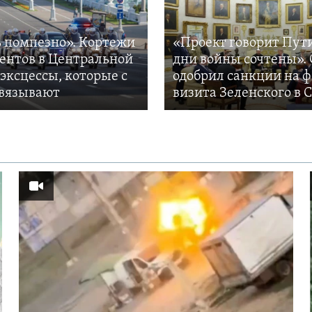
 помпезно». Кортежи
«Проект говорит Пут
ентов в Центральной
дни войны сочтены». 
 эксцессы, которые с
одобрил санкции на 
вязывают
визита Зеленского в