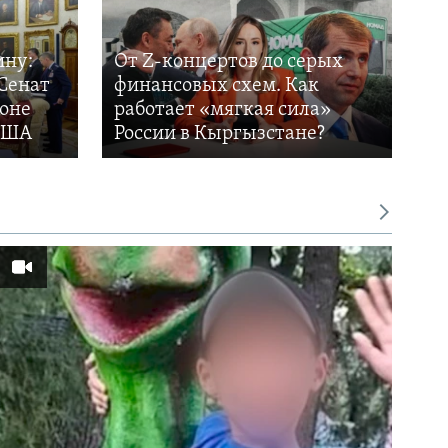
ину:
От Z-концертов до серых
Сенат
финансовых схем. Как
фоне
работает «мягкая сила»
 США
России в Кыргызстане?