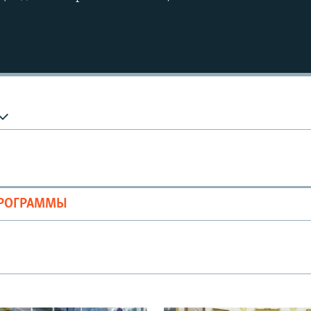
Auto
240p
360p
720p
810p
ПРОГРАММЫ