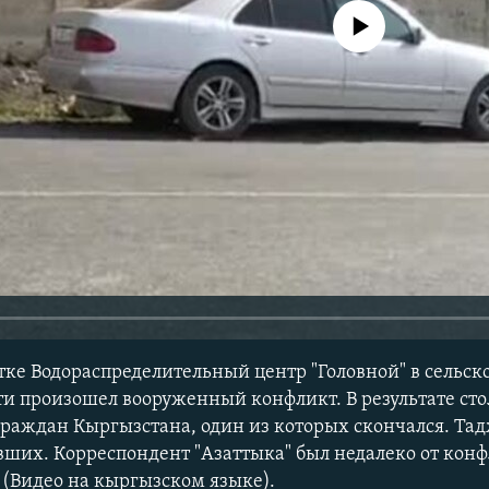
No media source currently avail
стке Водораспределительный центр "Головной" в сельск
ти произошел вооруженный конфликт. В результате ст
граждан Кыргызстана, один из которых скончался. Та
авших. Корреспондент "Азаттыка" был недалеко от конф
(Видео на кыргызском языке).