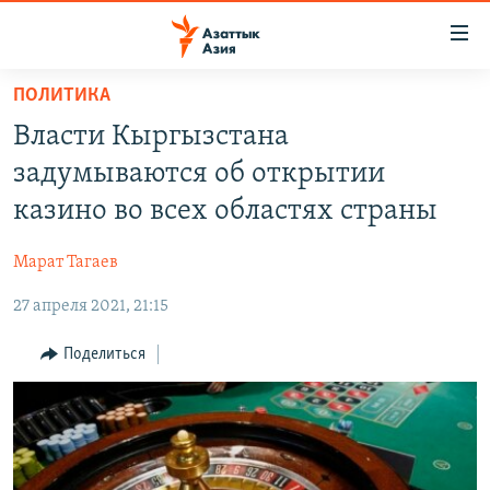
Доступность
ссылок
Вернуться
ПОЛИТИКА
к
ЦЕНТРАЛЬНАЯ АЗИЯ
Власти Кыргызстана
основному
НОВОСТИ
КАЗАХСТАН
содержанию
задумываются об открытии
ВОЙНА В УКРАИНЕ
Вернутся
КЫРГЫЗСТАН
казино во всех областях страны
к
НА ДРУГИХ ЯЗЫКАХ
УЗБЕКИСТАН
главной
Марат Тагаев
ТАДЖИКИСТАН
ҚАЗАҚША
навигации
ПОДПИШИТЕСЬ НА НАС В СОЦСЕТЯХ
Вернутся
27 апреля 2021, 21:15
КЫРГЫЗЧА
к
ЎЗБЕКЧА
Поделиться
поиску
ТОҶИКӢ
Все сайты РСЕ/РС
TÜRKMENÇE