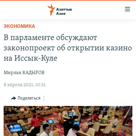
Доступность
ссылок
Вернуться
ЭКОНОМИКА
к
ЦЕНТРАЛЬНАЯ АЗИЯ
В парламенте обсуждают
основному
НОВОСТИ
КАЗАХСТАН
содержанию
законопроект об открытии казино
ВОЙНА В УКРАИНЕ
Вернутся
КЫРГЫЗСТАН
на Иссык-Куле
к
НА ДРУГИХ ЯЗЫКАХ
УЗБЕКИСТАН
главной
Мирлан КАДЫРОВ
ТАДЖИКИСТАН
ҚАЗАҚША
навигации
ПОДПИШИТЕСЬ НА НАС В СОЦСЕТЯХ
Вернутся
8 апреля 2021, 10:31
КЫРГЫЗЧА
к
ЎЗБЕКЧА
Поделиться
поиску
ТОҶИКӢ
Все сайты РСЕ/РС
TÜRKMENÇE