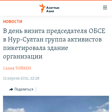
Доступность
ссылок
Вернуться
НОВОСТИ
к
ЦЕНТРАЛЬНАЯ АЗИЯ
В день визита председателя ОБСЕ
основному
НОВОСТИ
КАЗАХСТАН
содержанию
в Нур-Султан группа активистов
ВОЙНА В УКРАИНЕ
Вернутся
КЫРГЫЗСТАН
пикетировала здание
к
НА ДРУГИХ ЯЗЫКАХ
УЗБЕКИСТАН
организации
главной
ТАДЖИКИСТАН
ҚАЗАҚША
навигации
ПОДПИШИТЕСЬ НА НАС В СОЦСЕТЯХ
Сания ТОЙКЕН
Вернутся
КЫРГЫЗЧА
к
12 апреля 2021, 22:28
ЎЗБЕКЧА
поиску
Поделиться
ТОҶИКӢ
Все сайты РСЕ/РС
TÜRKMENÇE