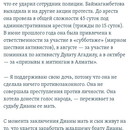
что ее ударил сотрудник полиции. Баймагамбетова
выходила и на другие акции протеста. До ареста
она провела в общей сложности 45 суток под
административным арестом (трижды по 15 суток).
В июне прошлого года она была привлечена к
ответственности за участие в «субботаже» (мирном
шествии активистов), в августе — за участие в
поминках по активисту Дулату Агадилу, а в октябре
— за «призывы к митингам в Алматы».
— Я поддерживаю свою дочь, потому что она не
сделала ничего противозаконного. Она не
совершала преступления против личности. Она
хотела донести голос народа, — переживает за
судьбу Дианы ее мать.
С момента заключения Дианы мать и сын живут на
то, что удается заработать младшему брату Дианы.