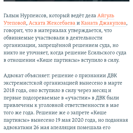
240p
Галым Нурпеисов, который ведёт дела
Айгуль
360p
Утеповой
,
Асхата Жексебаева
и
Каната Джакупова
,
Auto
240p
360p
480p
480p
говорит, что в материалах утверждается, что
720p
обвиняемые участвовали в деятельности
720p
1080p
организации, запрещённой решением суда, но
1080p
никто не уточняет, когда решение Есильского суда
в отношении «Көше партиясы» вступило в силу.
Адвокат объясняет: решение о признании ДВК
экстремистской организацией вынесено в марте
2018 года, оно вступило в силу через месяц и
первые подозреваемые в «участии» в ДВК были
привлечены к уголовной ответственности в мае
того же года. Решение же о запрете «Көше
партиясы» вынесено 19 мая 2020 года, но поданная
адвокатами 26 мая апелляция помешала его