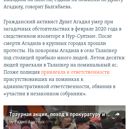
Агадилу, говорит Балгабаева.
Гражданский активист Дулат Агадил умер при
загадочных обстоятельствах в феврале 2020 года в
следственном изоляторе в Нур-Султане. После
смерти Агадила в крупных городах прошли
протесты. На похороны Агадила в село Талапкер
под столицей прибыло много людей. Летом десятки
людей приехали в Талапкер на поминальный ас.
Позже полиция
привлекла к ответственности
присутствовавших на поминках к
административной ответственности, обвинив в
«участии в незаконном собрании».
Траурная акция, поход в прокуратуру и акимат. В Алматы скорбят по Дулату Агадилу
by
Радио Азаттык