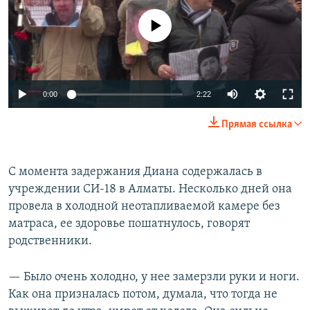
No media source currently available
Auto
0:00
2:22
270p
Прямая ссылка
360p
Auto
270p
360p
404p
404p
С момента задержания Диана содержалась в
учреждении СИ-18 в Алматы. Несколько дней она
1080p
1080p
провела в холодной неотапливаемой камере без
матраса, ее здоровье пошатнулось, говорят
родственники.
— Было очень холодно, у нее замерзли руки и ноги.
Как она призналась потом, думала, что тогда не