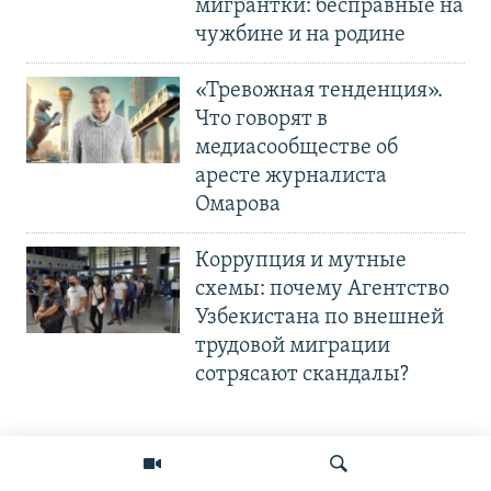
мигрантки: бесправные на
чужбине и на родине
«Тревожная тенденция».
Что говорят в
медиасообществе об
аресте журналиста
Омарова
Коррупция и мутные
схемы: почему Агентство
Узбекистана по внешней
трудовой миграции
сотрясают скандалы?
«Маршировки» в жару под
открытым небом: как в