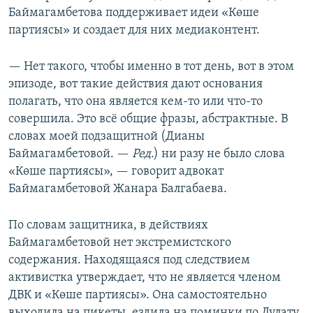
Баймагамбетова поддерживает идеи «Көше
партиясы» и создает для них медиаконтент.
— Нет такого, чтобы именно в тот день, вот в этом
эпизоде, вот такие действия дают основания
полагать, что она является кем-то или что-то
совершила. Это всё общие фразы, абстрактные. В
словах моей подзащитной (Дианы
Баймагамбетовой. —
Ред
.) ни разу не было слова
«Көше партиясы», — говорит адвокат
Баймагамбетовой Жанара Балгабаева.
По словам защитника, в действиях
Баймагамбетовой нет экстремистского
содержания. Находящаяся под следствием
активистка утверждает, что не является членом
ДВК и «Көше партиясы». Она самостоятельно
выходила на пикеты, ездила на поминки по Дулату