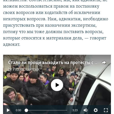
активистов. Соответственно, мы, как адвокаты, не
можем воспользоваться правом на постановку
своих вопросов или ходатайств об исключении
некоторых вопросов. Нам, адвокатам, необходимо
присутствовать при назначении экспертизы,
потому что мы тоже должны поставить вопросы,
которые относятся к материалам дела, — говорит
адвокат.
Стало ли проще выходить на протесты с новым законом о мирных собраниях?
by
Радио Азаттык
No media source currently available
Auto
0:00
3:23