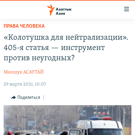
Доступность
ссылок
Вернуться
ПРАВА ЧЕЛОВЕКА
к
ЦЕНТРАЛЬНАЯ АЗИЯ
«Колотушка для нейтрализации».
основному
НОВОСТИ
КАЗАХСТАН
содержанию
405-я статья — инструмент
ВОЙНА В УКРАИНЕ
Вернутся
КЫРГЫЗСТАН
против неугодных?
к
НА ДРУГИХ ЯЗЫКАХ
УЗБЕКИСТАН
главной
Маншук АСАУТАЙ
ТАДЖИКИСТАН
ҚАЗАҚША
навигации
ПОДПИШИТЕСЬ НА НАС В СОЦСЕТЯХ
Вернутся
29 марта 2021, 10:07
КЫРГЫЗЧА
к
ЎЗБЕКЧА
Поделиться
поиску
ТОҶИКӢ
Все сайты РСЕ/РС
TÜRKMENÇE