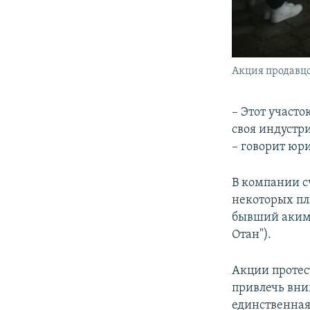
Акция продавцов
– Этот участо
своя индустр
– говорит юр
В компании с
некоторых пл
бывший аким 
Отан").
Акции протес
привлечь вни
единственная