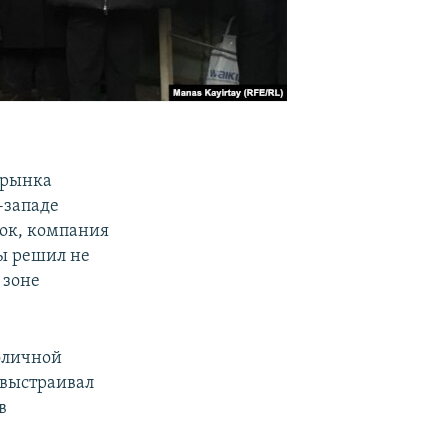
 рынка
-западе
нок, компания
ты решил не
 зоне
толичной
 выстраивал
в