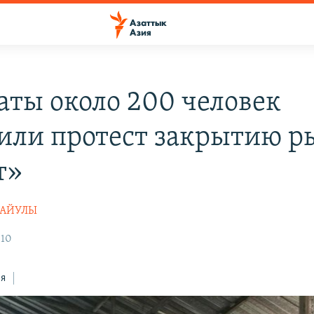
аты около 200 человек
или протест закрытию р
т»
ТАЙУЛЫ
:10
ся