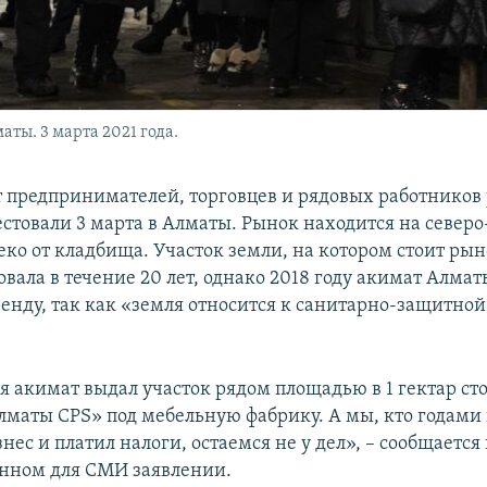
аты. 3 марта 2021 года.
т предпринимателей, торговцев и рядовых работников
естовали 3 марта в Алматы. Рынок находится на северо
леко от кладбища. Участок земли, на котором стоит ры
вала в течение 20 лет, однако 2018 году акимат Алма
ренду, так как «земля относится к санитарно-защитной
мя акимат выдал участок рядом площадью в 1 гектар с
маты CPS» под мебельную фабрику. А мы, кто годами
знес и платил налоги, остаемся не у дел», – сообщается 
нном для СМИ заявлении.