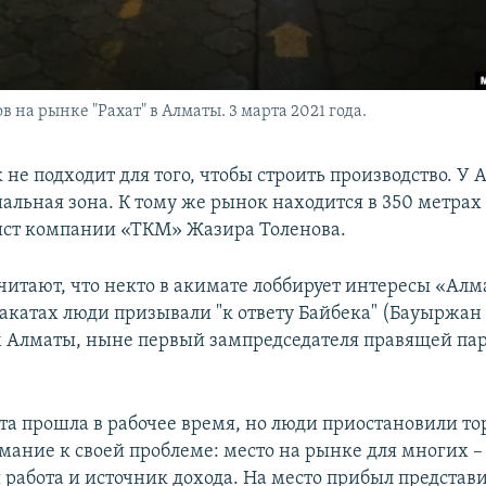
 на рынке "Рахат" в Алматы. 3 марта 2021 года.
к не подходит для того, чтобы строить производство. У 
иальная зона. К тому же рынок находится в 350 метрах
ист компании «ТКМ» Жазира Толенова.
читают, что некто в акимате лоббирует интересы «Алм
акатах люди призывали "к ответу Байбека" (Бауыржан 
Алматы, ныне первый зампредседателя правящей пар
та прошла в рабочее время, но люди приостановили то
мание к своей проблеме: место на рынке для многих –
 работа и источник дохода. На место прибыл представ