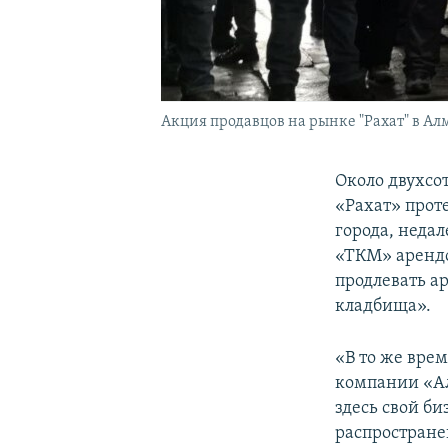
Акция продавцов на рынке "Рахат" в Алм
Около двухсо
«Рахат» прот
города, неда
«ТКМ» арендо
продлевать а
кладбища».
«В то же вре
компании «Ал
здесь свой би
распростране