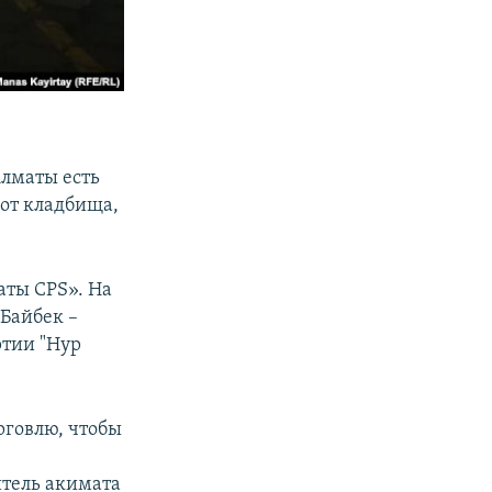
Алматы есть
 от кладбища,
аты CPS». На
Байбек –
тии "Нур
рговлю, чтобы
итель акимата