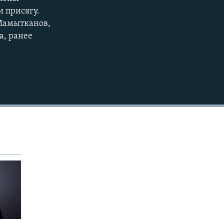
EMBED
360p
 присягу.
Мамытканов,
480p
а, ранее
720p
1080p
480p