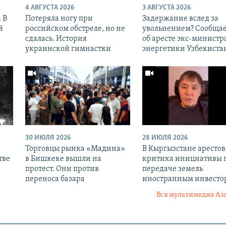
4 АВГУСТА 2026
3 АВГУСТА 2026
 В
Потеряла ногу при
Задержание вслед за
й
российском обстреле, но не
увольнением? Сообщае
сдалась. История
об аресте экс-министр
украинской гимнастки
энергетики Узбекиста
30 ИЮЛЯ 2026
28 ИЮЛЯ 2026
Торговцы рынка «Мадина»
В Кыргызстане аресто
тве
в Бишкеке вышли на
критика инициативы 
протест. Они против
передаче земель
переноса базара
иностранным инвесто
Вся мультимедиа Аз