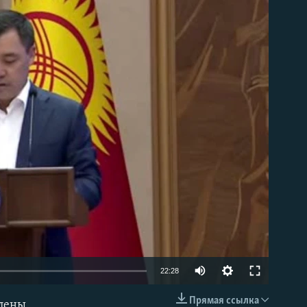
able
Auto
22:28
240p
Прямая ссылка
члены