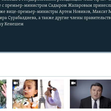
ве с премьер-министром Садыром Жапаровым принесли
кже вице-премьер-министры Артем Новиков, Максат 
ира Сурабалдиева, а также другие члены правительств
ку Кенешем
Auto
240p
360p
720p
1080p