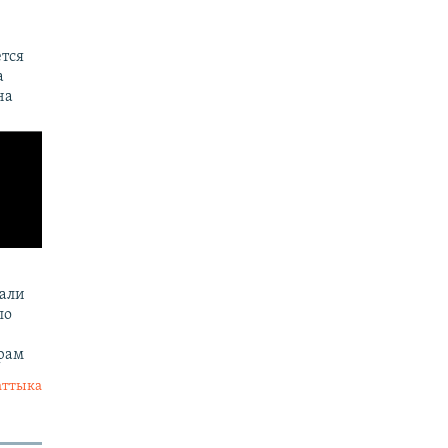
тся
а
на
вали
по
рам
аттыка