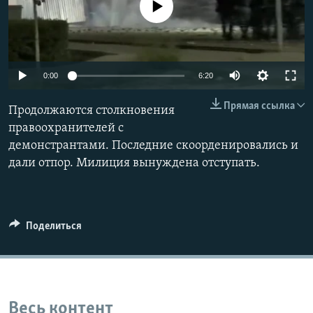
No media source currently available
Auto
0:00
6:20
240p
Прямая ссылка
Продолжаются столкновения
360p
правоохранителей с
демонстрантами. Последние скоорденировались и
480p
Auto
240p
360p
480p
дали отпор. Милиция вынуждена отступать.
720p
720p
1080p
1080p
Поделиться
Весь контент