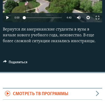
Auto
0:00
4:40
240p
Вернутся ли американские студенты в вузы в
360p
начале нового учебного года, неизвестно. В еще
более сложной ситуации оказались иностранцы.
480p
Auto
240p
360p
480p
720p
720p
1080p
1080p
Поделиться
СМОТРЕТЬ ТВ ПРОГРАММЫ