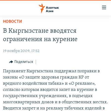
Доступность
ссылок
Вернуться
НОВОСТИ
к
ЦЕНТРАЛЬНАЯ АЗИЯ
В Кыргызстане вводятся
основному
НОВОСТИ
КАЗАХСТАН
содержанию
ограничения на курение
ВОЙНА В УКРАИНЕ
Вернутся
КЫРГЫЗСТАН
к
19 ноября 2009, 17:52
НА ДРУГИХ ЯЗЫКАХ
УЗБЕКИСТАН
главной
Поделиться
ТАДЖИКИСТАН
ҚАЗАҚША
навигации
ПОДПИШИТЕСЬ НА НАС В СОЦСЕТЯХ
Вернутся
Парламент Кыргызстана поддержал поправки в
КЫРГЫЗЧА
к
законы «О защите здоровья граждан КР от
ЎЗБЕКЧА
поиску
вредного воздействия табака» и «О рекламе»,
ТОҶИКӢ
Все сайты РСЕ/РС
согласно которым вводится запет на курение в
государственных учреждениях, в подъездах
TÜRKMENÇE
многоквартирных домов и в общественных местах.
Вводится запрет и на рекламу табачных изделий в