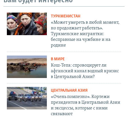
Вам будет интересно
ТУРКМЕНИСТАН
«Может умереть в любой момент,
но продолжает работать».
Туркменские мигрантки:
бесправные на чужбине и на
родине
В МИРЕ
Кош-Тепа: спровоцирует ли
афганский канал водный кризис
в Центральной Азии?
ЦЕНТРАЛЬНАЯ АЗИЯ
«Очень помпезно». Кортежи
президентов в Центральной Азии
и эксцессы, которые с ними
связывают