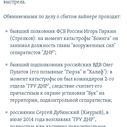
выстрела.
Обвиняемыми по делу о сбитом лайнере проходят:
бывший полковник ФСБ России Игорь Гиркин
(Стрелков): на момент катастрофы "Боинга" он
занимал должность главы "вооруженных сил"
сепаратистов "ДНР";
бывший подполковник российских ВДВ Олег
Пулатов (его позывные "Гюрза" и "Халиф"): в
момент катастрофы он был командиром 2-го
отдела "ГРУ ДНР", следствие считает его
причастным к охране установки "Бук" на
территории, подконтрольной сепаратистам;
россиянин Сергей Дубинский (Хмурый), в
июле 2014 года возглавлял "ГРУ ДНР",
полностью или частично подконтрольное