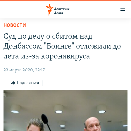
Доступность
ссылок
Вернуться
НОВОСТИ
к
ЦЕНТРАЛЬНАЯ АЗИЯ
Суд по делу о сбитом над
основному
НОВОСТИ
КАЗАХСТАН
содержанию
Донбассом "Боинге" отложили до
ВОЙНА В УКРАИНЕ
Вернутся
КЫРГЫЗСТАН
лета из-за коронавируса
к
НА ДРУГИХ ЯЗЫКАХ
УЗБЕКИСТАН
главной
23 марта 2020, 22:17
ТАДЖИКИСТАН
ҚАЗАҚША
навигации
ПОДПИШИТЕСЬ НА НАС В СОЦСЕТЯХ
Вернутся
Поделиться
КЫРГЫЗЧА
к
ЎЗБЕКЧА
поиску
ТОҶИКӢ
Все сайты РСЕ/РС
TÜRKMENÇE