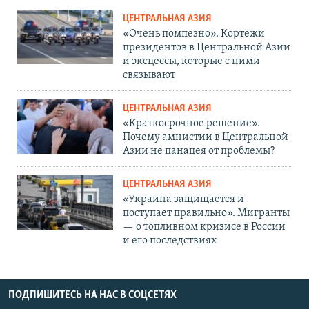
ЦЕНТРАЛЬНАЯ АЗИЯ
«Очень помпезно». Кортежи
президентов в Центральной Азии
и эксцессы, которые с ними
связывают
ЦЕНТРАЛЬНАЯ АЗИЯ
«Краткосрочное решение».
Почему амнистии в Центральной
Азии не панацея от проблемы?
ЦЕНТРАЛЬНАЯ АЗИЯ
«Украина защищается и
поступает правильно». Мигранты
— о топливном кризисе в России
и его последствиях
ПОДПИШИТЕСЬ НА НАС В СОЦСЕТЯХ