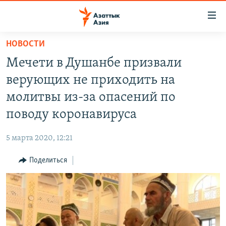
Доступность
ссылок
Вернуться
НОВОСТИ
к
ЦЕНТРАЛЬНАЯ АЗИЯ
Мечети в Душанбе призвали
основному
НОВОСТИ
КАЗАХСТАН
содержанию
верующих не приходить на
ВОЙНА В УКРАИНЕ
Вернутся
КЫРГЫЗСТАН
молитвы из-за опасений по
к
НА ДРУГИХ ЯЗЫКАХ
УЗБЕКИСТАН
поводу коронавируса
главной
ТАДЖИКИСТАН
ҚАЗАҚША
навигации
ПОДПИШИТЕСЬ НА НАС В СОЦСЕТЯХ
5 марта 2020, 12:21
Вернутся
КЫРГЫЗЧА
к
Поделиться
ЎЗБЕКЧА
поиску
ТОҶИКӢ
Все сайты РСЕ/РС
TÜRKMENÇE