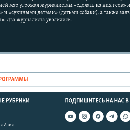
 ней мэр угрожал журналистам «сделать из них геев» 
 и «сукиными детьми» (детьми собаки), а также заяв
ея». Два журналиста уволились.
ПРОГРАММЫ
Е РУБРИКИ
ПОДПИШИТЕСЬ НА НАС В
я Азия