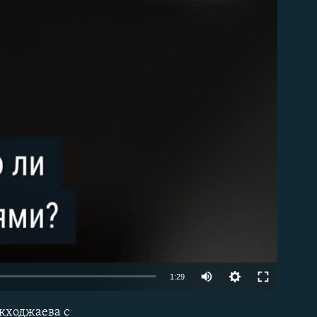
1:29
ыкходжаева с
EMBED