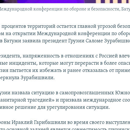
ждународной конференции по обороне и безопасности, Батуми
 процентов территорий остается главной угрозой безо
том на открытии Международной конференции по обор
 в Батуми заявила президент Грузии Саломе Зурабишв
езидента, напряженность в отношениях с Россией влече
ые инциденты, которые могут перерасти в более опа
узия пытается их избежать и ранее отказалась от прим
черкнула Зурабишвили.
узии назвала ситуацию в самопровозглашенных Южно
анитарной трагедией» и призвала международное со
ивное решение для урегулирования ситуации.
оны Ираклий Гарибашвили во время своего выступле
что основной задачей является совместимость грузинс