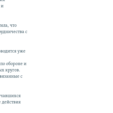
 и
ила, что
удничества с
оводится уже
по обороне и
х кругов.
связанные с
начавшихся
е действия