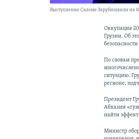
Выступление Саломе Зарубишвили на Ме
Оккупация 20
Грузии. Об э
безопасности
По словам пр
многочисленн
ситуацию. Гр
регионе, под
Президент Гр
Абхазии «гум
найти эффект
Министр обор
подчеркнул, 