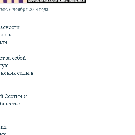
, 6 ноября 2019 года.
пасности
оне и
или.
т за собой
сную
енения силы в
й Осетии и
общество
ния
ких