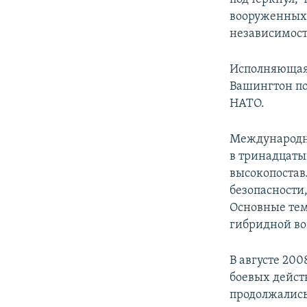
вооруженных 
независимост
Исполняющая 
Вашингтон по
НАТО.
Международна
в тринадцаты
высокопостав
безопасности
Основные тем
гибридной во
В августе 20
боевых дейст
продолжались