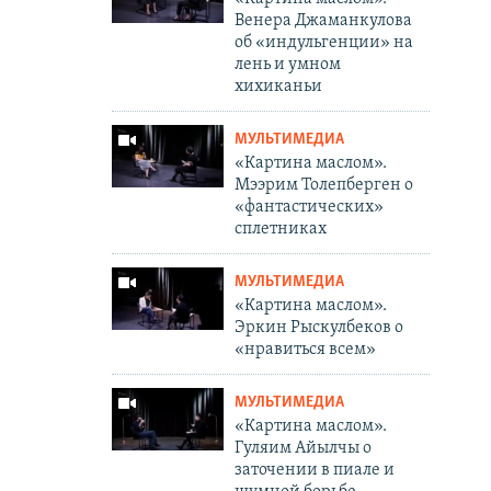
Венера Джаманкулова
об «индульгенции» на
лень и умном
хихиканьи
МУЛЬТИМЕДИА
«Картина маслом».
Мээрим Толепберген о
«фантастических»
сплетниках
МУЛЬТИМЕДИА
«Картина маслом».
Эркин Рыскулбеков о
«нравиться всем»
МУЛЬТИМЕДИА
«Картина маслом».
Гуляим Айылчы о
заточении в пиале и