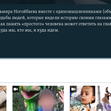
льмира Ногойбаева вместе с единомышленниками (об
удьбы людей, которые видели историю своими глазами
ак память «простого» человека может ответить на гл
уда мы, кто мы, и куда идем.