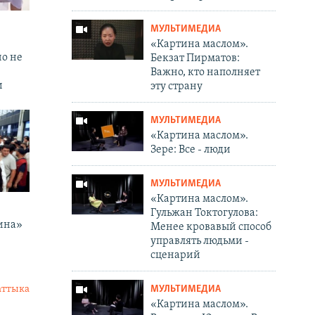
МУЛЬТИМЕДИА
«Картина маслом».
но не
Бекзат Пирматов:
Важно, кто наполняет
и
эту страну
МУЛЬТИМЕДИА
«Картина маслом».
Зере: Все - люди
МУЛЬТИМЕДИА
«Картина маслом».
Гульжан Токтогулова:
ина»
Менее кровавый способ
управлять людьми -
сценарий
МУЛЬТИМЕДИА
аттыка
«Картина маслом».