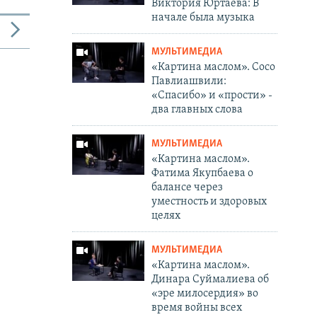
Виктория Юртаева: В
начале была музыка
МУЛЬТИМЕДИА
«Картина маслом». Сосо
Павлиашвили:
«Спасибо» и «прости» -
два главных слова
МУЛЬТИМЕДИА
«Картина маслом».
Фатима Якупбаева о
балансе через
уместность и здоровых
целях
МУЛЬТИМЕДИА
«Картина маслом».
Динара Суймалиева об
«эре милосердия» во
время войны всех