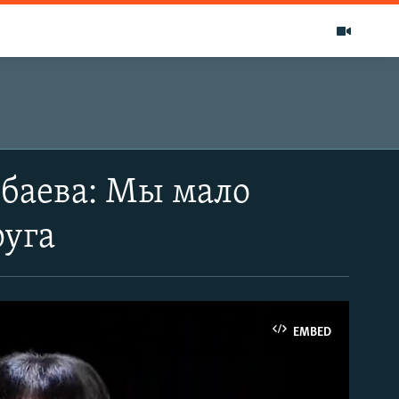
баева: Мы мало
руга
EMBED