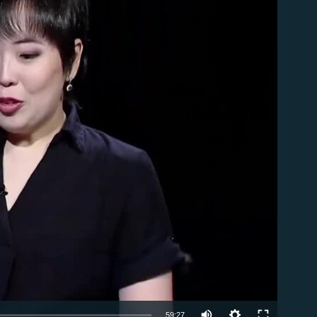
able
59:27