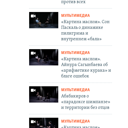
против всех
МУЛЬТИМЕДИА
«Картина маслом». Сон
Паскаль о динамике
пилигрима и
внутреннем «бала»
МУЛЬТИМЕДИА
«Картина маслом».
Айнура Сагынбаева об
«арифметике курака» и
благе ошибок
МУЛЬТИМЕДИА
Абабакиров о
«парадоксе шимпанзе»
и территории без отцов
МУЛЬТИМЕДИА
«Картина маслом».