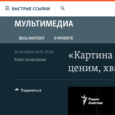
Доступность
БЫСТРЫЕ ССЫЛКИ
ссылок
Искать
Вернуться
МУЛЬТИМЕДИА
ЦЕНТРАЛЬНАЯ АЗИЯ
к
НОВОСТИ
КАЗАХСТАН
основному
ВЕСЬ КОНТЕНТ
О ПРОЕКТЕ
содержанию
ВОЙНА В УКРАИНЕ
КЫРГЫЗСТАН
Вернутся
НА ДРУГИХ ЯЗЫКАХ
УЗБЕКИСТАН
к
25 октября 2019, 19:22
«Картина 
главной
Рахат Асангулова
ТАДЖИКИСТАН
ҚАЗАҚША
навигации
ценим, хв
КЫРГЫЗЧА
Вернутся
к
ЎЗБЕКЧА
поиску
ТОҶИКӢ
Поделиться
TÜRKMENÇE