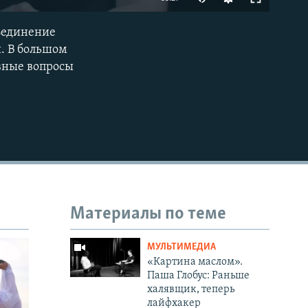
ъединение
EMBED
. В большом
авные вопросы
Материалы по теме
МУЛЬТИМЕДИА
«Картина маслом».
Паша Глобус: Раньше
халявщик, теперь
лайфхакер