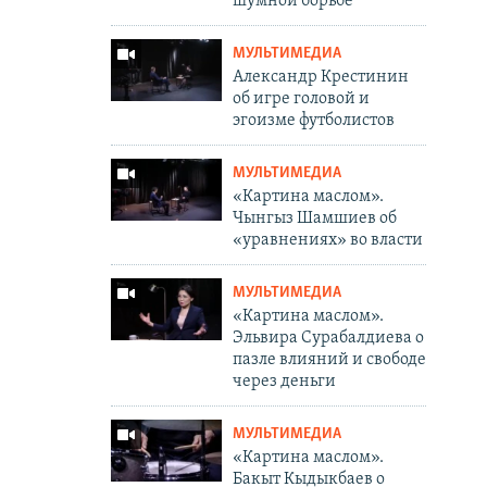
шумной борьбе
МУЛЬТИМЕДИА
Александр Крестинин
об игре головой и
эгоизме футболистов
МУЛЬТИМЕДИА
«Картина маслом».
Чынгыз Шамшиев об
«уравнениях» во власти
МУЛЬТИМЕДИА
«Картина маслом».
Эльвира Сурабалдиева о
пазле влияний и свободе
через деньги
МУЛЬТИМЕДИА
«Картина маслом».
Бакыт Кыдыкбаев о