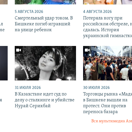
5 АВГУСТА 2026
4 АВГУСТА 2026
Смертельный удар током. В
Потеряла ногу при
ал
Бишкеке погиб игравший
российском обстреле, 
оне
на улице ребенок
сдалась. История
украинской гимнастк
31 ИЮЛЯ 2026
30 ИЮЛЯ 2026
В Казахстане идет суд по
Торговцы рынка «Мад
я
делу о сталкинге и убийстве
в Бишкеке вышли на
Нурай Серикбай
протест. Они против
переноса базара
Вся мультимедиа Аз