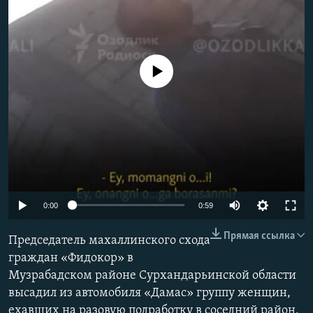
No media source currently available
0:00
0:59
Прямая ссылка
Председатель махаллинского схода
граждан «Фидокор» в
Музрабадском районе Сурхандарьинской области
высадил из автомобиля «Дамас» группу женщин,
ехавших на разовую подработку в соседний район,