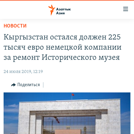
Доступность
ссылок
Вернуться
НОВОСТИ
к
ЦЕНТРАЛЬНАЯ АЗИЯ
Кыргызстан остался должен 225
основному
НОВОСТИ
КАЗАХСТАН
содержанию
тысяч евро немецкой компании
ВОЙНА В УКРАИНЕ
Вернутся
КЫРГЫЗСТАН
за ремонт Исторического музея
к
НА ДРУГИХ ЯЗЫКАХ
УЗБЕКИСТАН
главной
24 июля 2019, 12:19
ТАДЖИКИСТАН
ҚАЗАҚША
навигации
ПОДПИШИТЕСЬ НА НАС В СОЦСЕТЯХ
Вернутся
Поделиться
КЫРГЫЗЧА
к
ЎЗБЕКЧА
поиску
ТОҶИКӢ
Все сайты РСЕ/РС
TÜRKMENÇE