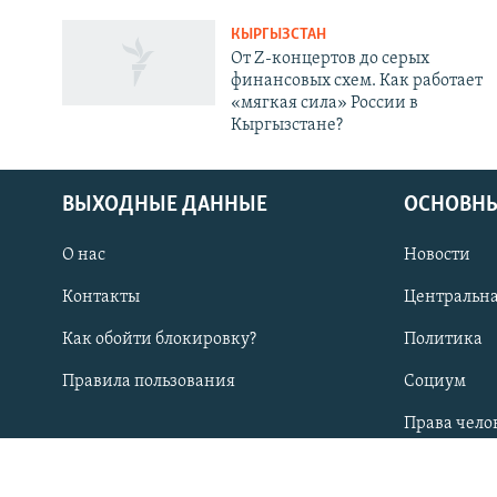
КЫРГЫЗСТАН
От Z-концертов до серых
финансовых схем. Как работает
«мягкая сила» России в
Кыргызстане?
ВЫХОДНЫЕ ДАННЫЕ
ОСНОВНЫ
О нас
Новости
ПОДПИШИТЕСЬ НА НАС В СОЦСЕТЯХ
Контакты
Центральна
Как обойти блокировку?
Политика
Правила пользования
Социум
Все сайты РСЕ/РС
Права чело