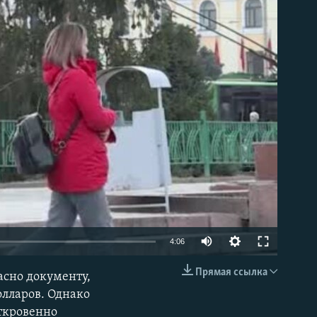
able
4:06
Прямая ссылка
ласно документу,
EMBED
олларов. Однако
ткровенно