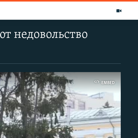
ют недовольство
EMBED