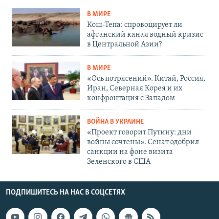
В МИРЕ
Кош-Тепа: спровоцирует ли
афганский канал водный кризис
в Центральной Азии?
В МИРЕ
«Ось потрясений». Китай, Россия,
Иран, Северная Корея и их
конфронтация с Западом
ВОЙНА В УКРАИНЕ
«Проект говорит Путину: дни
войны сочтены». Сенат одобрил
санкции на фоне визита
Зеленского в США
ПОДПИШИТЕСЬ НА НАС В СОЦСЕТЯХ