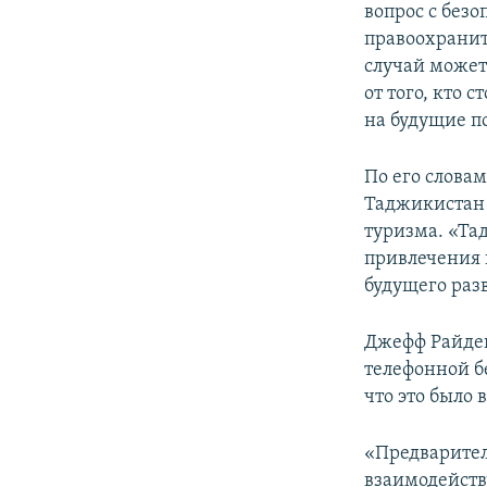
вопрос с без
правоохранит
случай может
от того, кто 
на будущие по
По его слова
Таджикистан 
туризма. «Та
привлечения 
будущего раз
Джефф Райден
телефонной бе
что это было 
«Предварител
взаимодейств