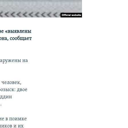
тве «выявлены
она, сообщает
наружены на
 человек,
озыск: двое
уддин
.
ие в поимке
ников и их