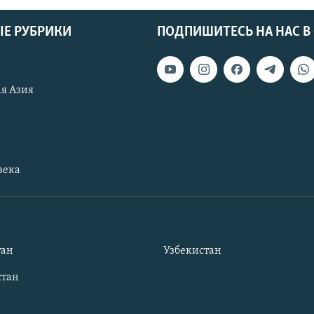
Е РУБРИКИ
ПОДПИШИТЕСЬ НА НАС В
я Азия
века
тан
Узбекистан
тан