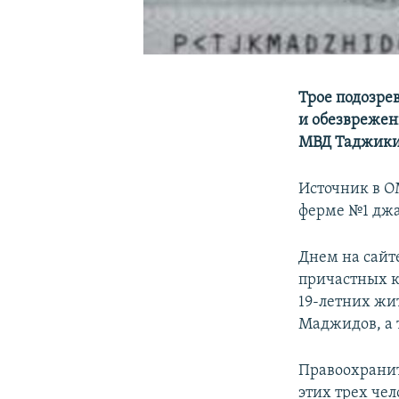
Трое подозре
и обезврежен
МВД Таджики
Источник в О
ферме №1 джа
Днем на сайт
причастных к
19-летних жи
Маджидов, а 
Правоохранит
этих трех че