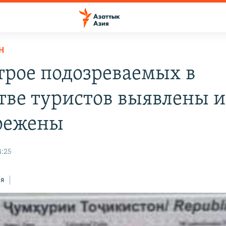
Н
трое подозреваемых в
тве туристов выявлены и
режены
4:25
ся