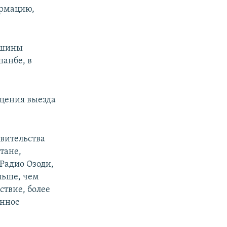
ормацию,
машины
шанбе, в
ущения выезда
вительства
тане,
 Радио Озоди,
льше, чем
твие, более
анное