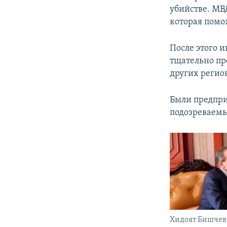
убийстве. МВ
которая помо
После этого 
тщательно пр
других регион
Были предпри
подозреваемы
Хидоят Бишче