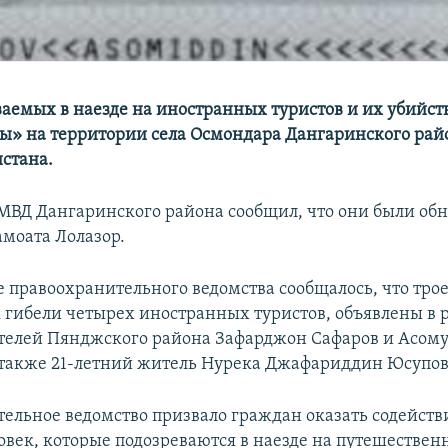
ваемых в наезде на иностранных туристов и их убийс
ы» на территории села Осмондара Дангаринского рай
стана.
МВД Дангаринского района сообщил, что они были об
моата Лолазор.
е правоохранительного ведомства сообщалось, что трое
 гибели четырех иностранных туристов, объявлены в р
телей Пянджского района Зафарджон Сафаров и Асом
также 21-летний житель Нурека Джафариддин Юсупов
ельное ведомство призвало граждан оказать содейств
ловек, которые подозреваются в наезде на путешествен