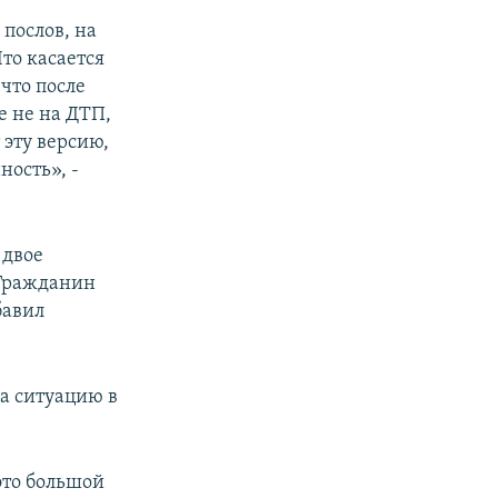
послов, на
то касается
что после
е не на ДТП,
 эту версию,
ость», -
 двое
«Гражданин
бавил
а ситуацию в
это большой