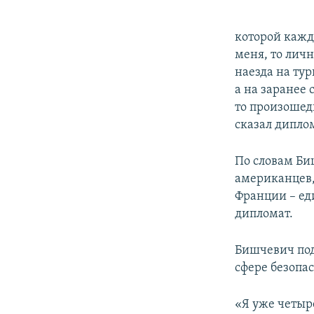
которой кажд
меня, то личн
наезда на тур
а на заранее 
то произошед
сказал дипло
По словам Биш
американцев,
Франции – ед
дипломат.
Бишчевич под
сфере безопас
«Я уже четыр