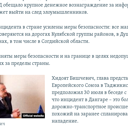
Д обещало крупное денежное вознаграждение за инф
жет выйти на след злоумышленников.
инцидента в стране усилены меры безопасности: все 
оверяются на дорогах Кулябской группы районов, в Ду
ах, в том числе в Согдийской области.
няты меры безопасности и на границе в целях недоп
х за пределы страны.
Хидоят Бишчевич, глава предста
Европейского Союза в Таджикис
предположил 30 июля в беседе с
что инцидент в Дангаре – это бо
дорожно-транспортное происшес
похожий на заранее спланиров
нападение.
вич