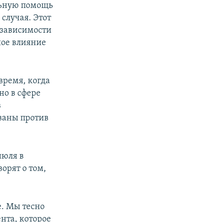
льную помощь
случая. Этот
 зависимости
шое влияние
время, когда
но в сфере
в
ваны против
июля в
орят о том,
е. Мы тесно
нта, которое