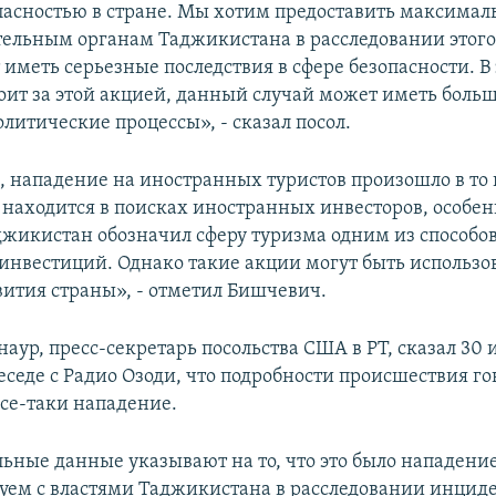
опасностью в стране. Мы хотим предоставить максима
ельным органам Таджикистана в расследовании этого 
 иметь серьезные последствия в сфере безопасности. В
стоит за этой акцией, данный случай может иметь боль
литические процессы», - сказал посол.
м, нападение на иностранных туристов произошло в то 
находится в поисках иностранных инвесторов, особен
джикистан обозначил сферу туризма одним из способо
инвестиций. Однако такие акции могут быть использо
вития страны», - отметил Бишчевич.
аур, пресс-секретарь посольства США в РТ, сказал 30 
седе с Радио Озоди, что подробности происшествия гов
все-таки нападение.
ьные данные указывают на то, что это было нападени
уем с властями Таджикистана в расследовании инциде