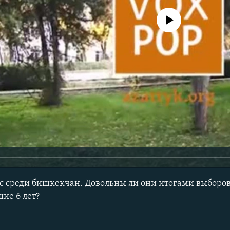
No media source currently avail
ос среди бишкекчан. Довольны ли они итогами выборов
ие 6 лет?