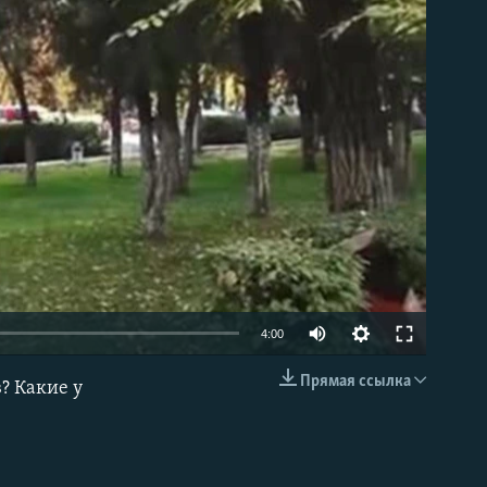
able
4:00
Прямая ссылка
? Какие у
EMBED