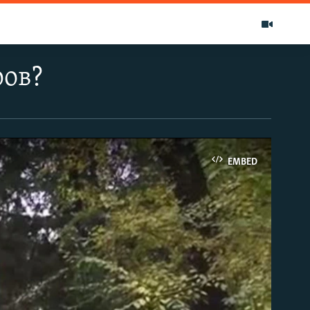
ров?
EMBED