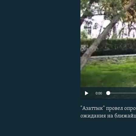
0:00
"Азаттык" провел опр
ожидания на ближайш