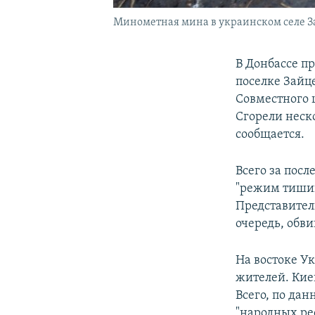
Минометная мина в украинском селе З
В Донбассе п
поселке Зайц
Совместного 
Сгорели неск
сообщается.
Всего за пос
"режим тишин
Представител
очередь, обв
На востоке У
жителей. Кие
Всего, по да
"народных рес