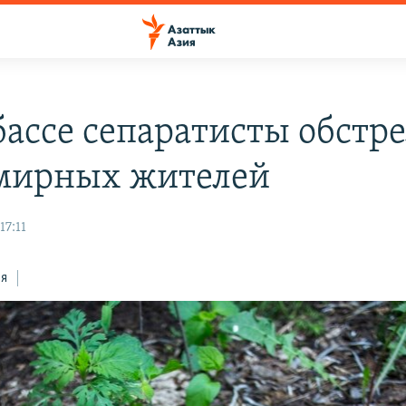
бассе сепаратисты обстр
мирных жителей
17:11
ся