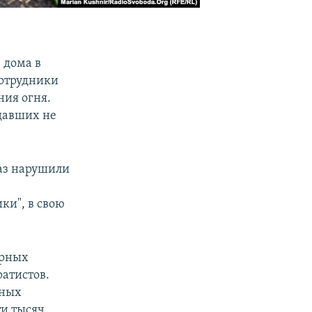
 дома в
сотрудники
ия огня.
давших не
раз нарушили
ки", в свою
ирных
атистов.
нных
ти тысяч