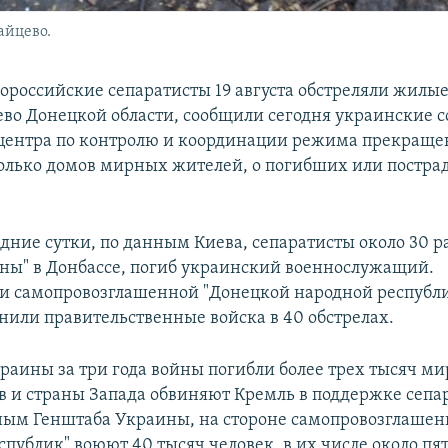
айцево.
ророссийские сепаратисты 19 августа обстреляли жилые
ево Донецкой области, сообщили сегодня украинские 
центра по контролю и координации режима прекращен
олько домов мирных жителей, о погибших или постра
ледние сутки, по данным Киева, сепаратисты около 30 
ы" в Донбассе, погиб украинский военнослужащий.
и самопровозглашенной "Донецкой народной республи
инили правительственные войска в 40 обстрелах.
краины за три года войны погибли более трех тысяч м
в и страны Запада обвиняют Кремль в поддержке сепар
нным Генштаба Украины, на стороне самопровозглаше
публик" воюют 40 тысяч человек, в их числе около пя